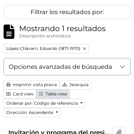
Filtrar los resultados por:
Mostrando 1 resultados
Descripción archivística
Remove filter:
López-Chávarri, Eduardo (1871-1970)
Opciones avanzadas de búsqueda
Imprimir vista previa
Jerarquía
Card view
Table view
Ordenar por: Código de referencia
Dirección: Ascendente
Invitación y programa del presidente del Ateneo de Madrid al conferencia-concierto dentro del ciclo
Añadi