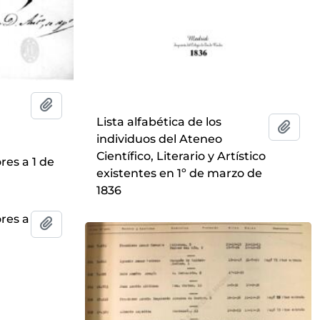
Add to clipboard
Lista alfabética de los
Add t
individuos del Ateneo
Científico, Literario y Artístico
res a 1 de
existentes en 1º de marzo de
1836
ores a
Add to clipboard