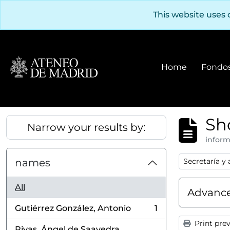
Skip to main content
This website uses 
Home
Fondos
Sh
Narrow your results by:
inform
Remove filter
names
Secretaría y
All
Advance
Gutiérrez González, Antonio
1
, 1 results
Print pre
Rivas, Ángel de Saavedra,