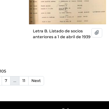
Letra B. Listado de socios
Add t
anteriores a 1 de abril de 1939
 105
7
...
11
Next