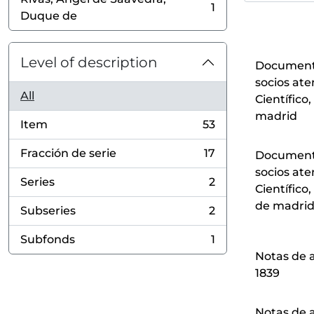
1
, 1 results
Duque de
Level of description
Documenta
socios ate
All
Científico,
madrid
Item
53
, 53 results
Fracción de serie
17
Documenta
, 17 results
socios ate
Series
2
Científico,
, 2 results
de madri
Subseries
2
, 2 results
Subfonds
1
, 1 results
Notas de a
1839
Notas de a