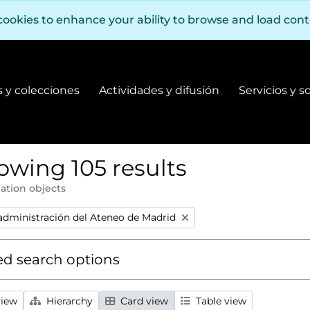
cookies to enhance your ability to browse and load con
 y colecciones
Actividades y difusión
Servicios y s
Fondos y colecciones
Actividades y difusión
owing 105 results
ation objects
:
 administración del Ateneo de Madrid
d search options
view
Hierarchy
Card view
Table view