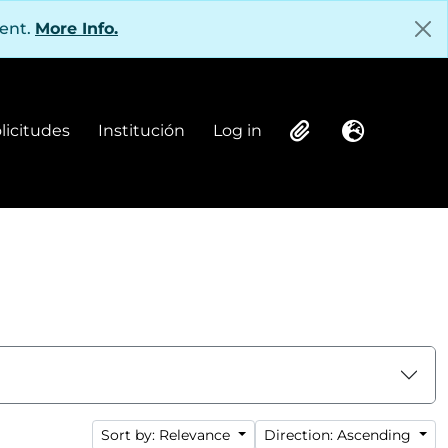
tent.
More Info.
olicitudes
Institución
Log in
Institución
Log in
Clipboard
Language
Sort by: Relevance
Direction: Ascending