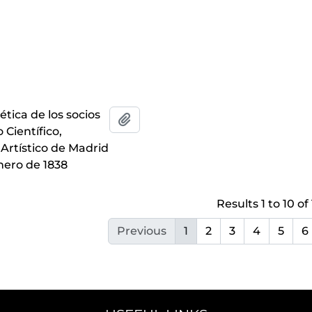
ética de los socios
Add to clipboard
 Científico,
y Artístico de Madrid
nero de 1838
Results 1 to 10 of
Previous
1
2
3
4
5
6