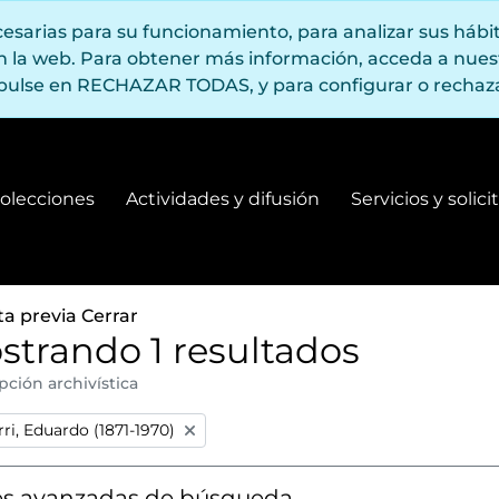
ecesarias para su funcionamiento, para analizar sus háb
en la web. Para obtener más información, acceda a nue
pulse en RECHAZAR TODAS, y para configurar o rechaza
olecciones
Actividades y difusión
Servicios y solic
Fondos y colecciones
Actividades y difusión
ta previa
Cerrar
strando 1 resultados
pción archivística
:
ri, Eduardo (1871-1970)
s avanzadas de búsqueda