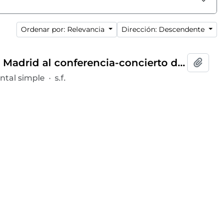
Ordenar por: Relevancia
Dirección: Descendente
Invitación y programa del presidente del Ateneo de Madrid al conferencia-concierto dentro del ciclo
Añadi
tal simple
·
s.f.