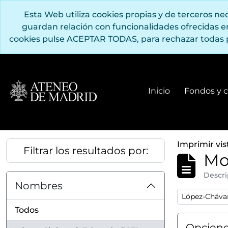
Saltar al contenido principal
Esta Web utiliza cookies propias y de terceros n
guardan relación con funcionalidades ofrecidas 
cookies pulse ACEPTAR TODAS, para rechazar todas 
Inicio
Fondos y c
Imprimir vis
Filtrar los resultados por:
Mo
Descri
Nombres
Remove filter
López-Chávar
Todos
Opcione