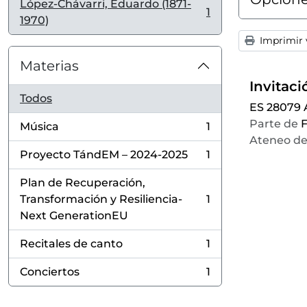
López-Chávarri, Eduardo (1871-
1
, 1 resultados
1970)
Imprimir v
Materias
Todos
ES 28079
Parte de
F
Música
1
, 1 resultados
Ateneo de
Proyecto TándEM – 2024-2025
1
, 1 resultados
Plan de Recuperación,
Transformación y Resiliencia-
1
, 1 resultados
Next GenerationEU
Recitales de canto
1
, 1 resultados
Conciertos
1
, 1 resultados