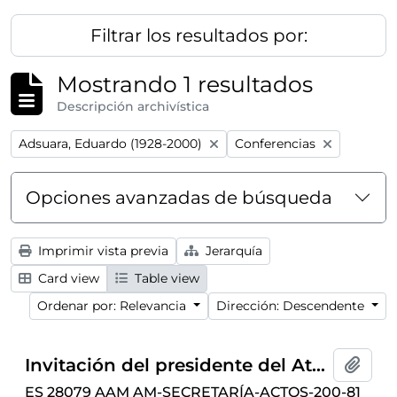
Filtrar los resultados por:
Mostrando 1 resultados
Descripción archivística
Remove filter:
Remove filter:
Adsuara, Eduardo (1928-2000)
Conferencias
Opciones avanzadas de búsqueda
Imprimir vista previa
Jerarquía
Card view
Table view
Ordenar por: Relevancia
Dirección: Descendente
Invitación del presidente del Ateneo de Madrid para la conferencia "Alexis Carrel, ese desconocido" ofrecida por Eduardo Adsuara, celebrada el 18 de junio de 1954
Añadi
ES 28079 AAM AM-SECRETARÍA-ACTOS-200-81