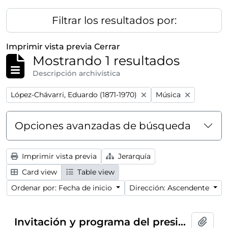
Filtrar los resultados por:
Imprimir vista previa
Cerrar
Mostrando 1 resultados
Descripción archivística
Remove filter:
Remove filter:
López-Chávarri, Eduardo (1871-1970)
Música
Opciones avanzadas de búsqueda
Imprimir vista previa
Jerarquía
Card view
Table view
Ordenar por: Fecha de inicio
Dirección: Ascendente
Invitación y programa del presidente del Ateneo de Madrid al conferencia-concierto dentro del ciclo
Añadi