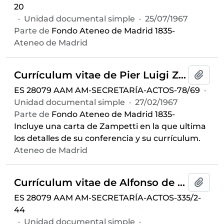
20
·
Unidad documental simple
·
25/07/1967
Parte de
Fondo Ateneo de Madrid 1835-
Ateneo de Madrid
Currículum vitae de Pier Luigi Zampetti para la conferencia “Liberalismo e democrazia”
Añadi
ES 28079 AAM AM-SECRETARÍA-ACTOS-78/69
·
Unidad documental simple
·
27/02/1967
Parte de
Fondo Ateneo de Madrid 1835-
Incluye una carta de Zampetti en la que ultima
los detalles de su conferencia y su currículum.
Ateneo de Madrid
Currículum vitae de Alfonso de Figueroa y Melgar
Añadi
ES 28079 AAM AM-SECRETARÍA-ACTOS-335/2-
44
·
Unidad documental simple
·