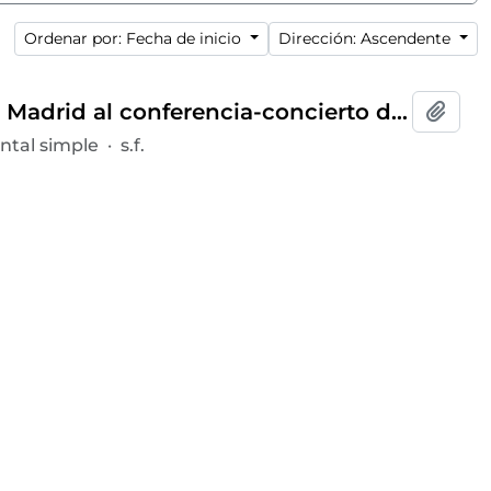
Ordenar por: Fecha de inicio
Dirección: Ascendente
Invitación y programa del presidente del Ateneo de Madrid al conferencia-concierto dentro del ciclo
Añadi
tal simple
·
s.f.