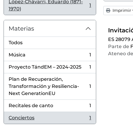
López-Chávarri, Eduardo (1871-
1
, 1 resultados
1970)
Imprimir v
Materias
ES 28079
Todos
Parte de
F
Ateneo de
Música
1
, 1 resultados
Proyecto TándEM – 2024-2025
1
, 1 resultados
Plan de Recuperación,
Transformación y Resiliencia-
1
, 1 resultados
Next GenerationEU
Recitales de canto
1
, 1 resultados
Conciertos
1
, 1 resultados