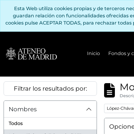
Saltar al contenido principal
Esta Web utiliza cookies propias y de terceros n
guardan relación con funcionalidades ofrecidas 
cookies pulse ACEPTAR TODAS, para rechazar todas 
Inicio
Fondos y c
Mo
Filtrar los resultados por:
Descri
Remove filter
Nombres
López-Chávar
Todos
Opcione