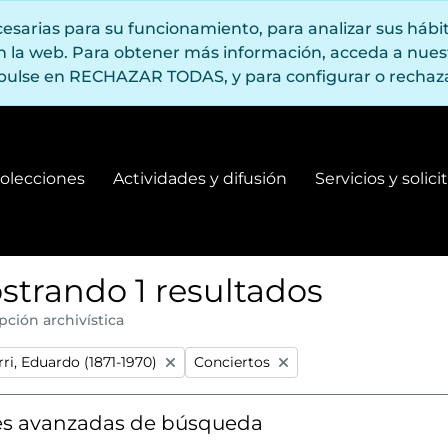
ecesarias para su funcionamiento, para analizar sus háb
en la web. Para obtener más información, acceda a nue
pulse en RECHAZAR TODAS, y para configurar o rechaza
olecciones
Actividades y difusión
Servicios y solic
Fondos y colecciones
Actividades y difusión
strando 1 resultados
pción archivística
:
Remove filter:
ri, Eduardo (1871-1970)
Conciertos
s avanzadas de búsqueda