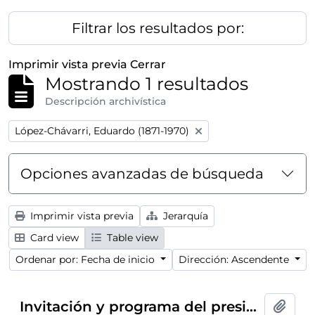
Filtrar los resultados por:
Imprimir vista previa
Cerrar
Mostrando 1 resultados
Descripción archivística
Remove filter:
López-Chávarri, Eduardo (1871-1970)
Opciones avanzadas de búsqueda
Imprimir vista previa
Jerarquía
Card view
Table view
Ordenar por: Fecha de inicio
Dirección: Ascendente
Invitación y programa del presidente del Ateneo de Madrid al conferencia-concierto dentro del ciclo
Añadi