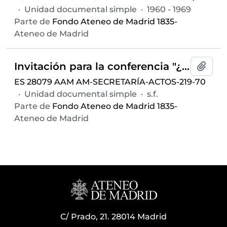
·
Unidad documental simple
·
1960 - 1969
Parte de
Fondo Ateneo de Madrid 1835-
Ateneo de Madrid
Invitación para la conferencia "¿Hay una poltrona vacante en Nuevas Hébridas?" ofrecida por José Luis de Azcárraga, celebrada el 9 de marzo de 1965 en el Salón de Actos del Ateneo de Madrid
Añadi
ES 28079 AAM AM-SECRETARÍA-ACTOS-219-70
·
Unidad documental simple
·
s.f.
Parte de
Fondo Ateneo de Madrid 1835-
Ateneo de Madrid
C/ Prado, 21. 28014 Madrid