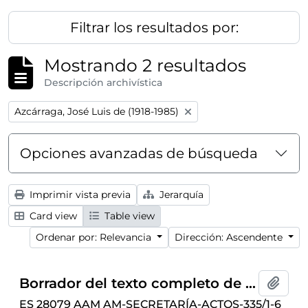
Filtrar los resultados por:
Mostrando 2 resultados
Descripción archivística
Remove filter:
Azcárraga, José Luis de (1918-1985)
Opciones avanzadas de búsqueda
Imprimir vista previa
Jerarquía
Card view
Table view
Ordenar por: Relevancia
Dirección: Ascendente
Borrador del texto completo de la conferencia “¿Hay una poltrona vacante en Nuevas Hébridas?” ofrecida por José Luis de Azcárraga, celebrado el 9 de marzo de 1965 en el Ateneo de Madrid
Añadi
ES 28079 AAM AM-SECRETARÍA-ACTOS-335/1-6