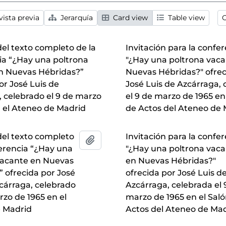
ista previa
Jerarquía
Card view
Table view
O
el texto completo de la
Invitación para la confe
ia “¿Hay una poltrona
"¿Hay una poltrona vac
n Nuevas Hébridas?”
Nuevas Hébridas?" ofrec
or José Luis de
José Luis de Azcárraga,
 celebrado el 9 de marzo
el 9 de marzo de 1965 en
n el Ateneo de Madrid
de Actos del Ateneo de
del texto completo
Invitación para la confe
Añadir al portapapeles
ferencia “¿Hay una
"¿Hay una poltrona vac
vacante en Nuevas
en Nuevas Hébridas?"
 ofrecida por José
ofrecida por José Luis d
cárraga, celebrado
Azcárraga, celebrada el 
rzo de 1965 en el
marzo de 1965 en el Sal
 Madrid
Actos del Ateneo de Ma