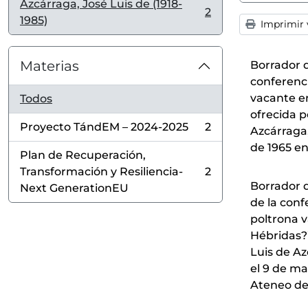
Azcárraga, José Luis de (1918-
2
, 2 resultados
1985)
Imprimir v
Materias
Borrador d
conferenc
vacante e
Todos
ofrecida p
Proyecto TándEM – 2024-2025
2
Azcárraga,
, 2 resultados
de 1965 e
Plan de Recuperación,
Transformación y Resiliencia-
2
, 2 resultados
Borrador 
Next GenerationEU
de la con
poltrona 
Hébridas?”
Luis de Az
el 9 de ma
Ateneo de