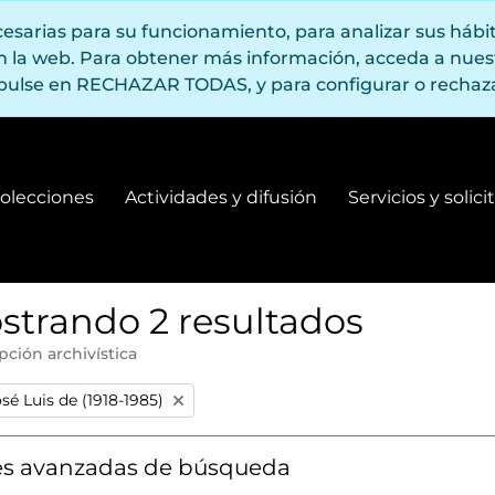
ecesarias para su funcionamiento, para analizar sus háb
en la web. Para obtener más información, acceda a nue
pulse en RECHAZAR TODAS, y para configurar o rechaza
olecciones
Actividades y difusión
Servicios y solic
Fondos y colecciones
Actividades y difusión
strando 2 resultados
pción archivística
:
sé Luis de (1918-1985)
s avanzadas de búsqueda