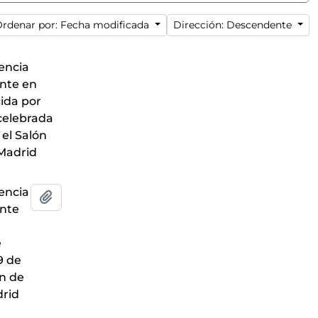
rdenar por: Fecha modificada
Dirección: Descendente
rencia
ante en
ida por
 celebrada
 el Salón
 Madrid
rencia
Añadir al portapapeles
ante
e
9 de
ón de
drid