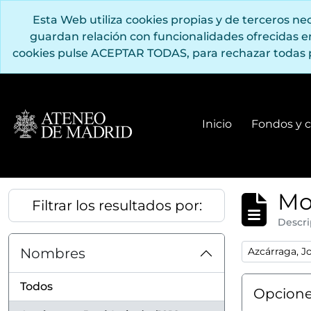
Saltar al contenido principal
Esta Web utiliza cookies propias y de terceros n
guardan relación con funcionalidades ofrecidas 
cookies pulse ACEPTAR TODAS, para rechazar todas 
Inicio
Fondos y c
Mo
Filtrar los resultados por:
Descri
Remove filter
Nombres
Azcárraga, Jo
Todos
Opcione