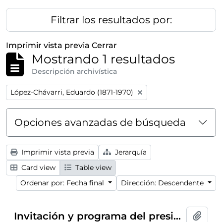
Filtrar los resultados por:
Imprimir vista previa
Cerrar
Mostrando 1 resultados
Descripción archivística
Remove filter:
López-Chávarri, Eduardo (1871-1970)
Opciones avanzadas de búsqueda
Imprimir vista previa
Jerarquía
Card view
Table view
Ordenar por: Fecha final
Dirección: Descendente
Invitación y programa del presidente del Ateneo de Madrid al conferencia-concierto dentro del ciclo
Añadi