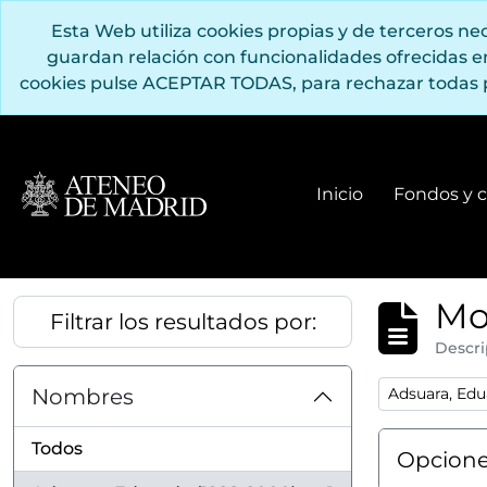
Saltar al contenido principal
Esta Web utiliza cookies propias y de terceros n
guardan relación con funcionalidades ofrecidas 
cookies pulse ACEPTAR TODAS, para rechazar todas 
Inicio
Fondos y c
Mo
Filtrar los resultados por:
Descri
Remove filter
Nombres
Adsuara, Edu
Todos
Opcione