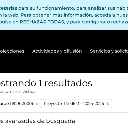
ecesarias para su funcionamiento, para analizar sus háb
en la web. Para obtener más información, acceda a nue
pulse en RECHAZAR TODAS, y para configurar o rechaza
olecciones
Actividades y difusión
Servicios y solic
Fondos y colecciones
Actividades y difusión
strando 1 resultados
pción archivística
:
Remove filter:
ardo (1928-2000)
Proyecto TándEM – 2024-2025
s avanzadas de búsqueda