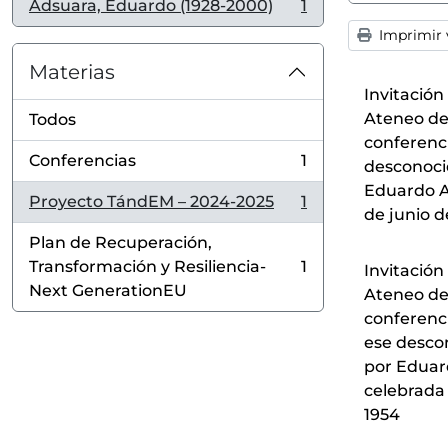
Adsuara, Eduardo (1928-2000)
1
, 1 resultados
Imprimir v
Materias
Invitación
Ateneo de
Todos
conferenci
Conferencias
1
desconoci
, 1 resultados
Eduardo A
Proyecto TándEM – 2024-2025
1
, 1 resultados
de junio d
Plan de Recuperación,
Transformación y Resiliencia-
1
Invitación
, 1 resultados
Next GenerationEU
Ateneo de
conferenci
ese desco
por Eduar
celebrada 
1954