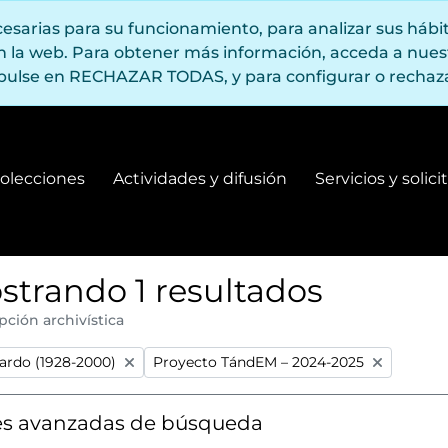
ecesarias para su funcionamiento, para analizar sus háb
en la web. Para obtener más información, acceda a nue
pulse en RECHAZAR TODAS, y para configurar o rechaza
olecciones
Actividades y difusión
Servicios y solic
Fondos y colecciones
Actividades y difusión
strando 1 resultados
pción archivística
:
Remove filter:
ardo (1928-2000)
Proyecto TándEM – 2024-2025
s avanzadas de búsqueda