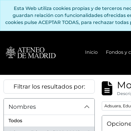
Saltar al contenido principal
Esta Web utiliza cookies propias y de terceros n
guardan relación con funcionalidades ofrecidas 
cookies pulse ACEPTAR TODAS, para rechazar todas 
Inicio
Fondos y c
Mo
Filtrar los resultados por:
Descri
Remove filter
Nombres
Adsuara, Edu
Todos
Opcione