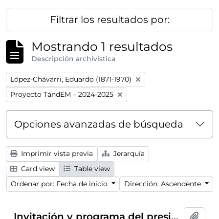
Filtrar los resultados por:
Mostrando 1 resultados
Descripción archivística
Remove filter:
López-Chávarri, Eduardo (1871-1970)
Remove filter:
Proyecto TándEM – 2024-2025
Opciones avanzadas de búsqueda
Imprimir vista previa
Jerarquía
Card view
Table view
Ordenar por: Fecha de inicio
Dirección: Ascendente
Invitación y programa del presidente del Ateneo de Madrid al conferencia-concierto dentro del ciclo
Añadi