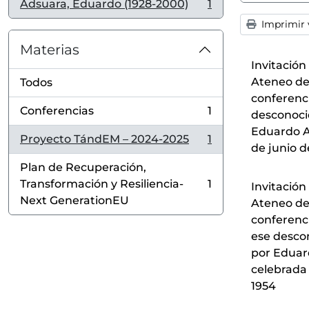
Adsuara, Eduardo (1928-2000)
1
, 1 resultados
Imprimir v
Materias
Invitación
Ateneo de
Todos
conferenci
Conferencias
1
desconoci
, 1 resultados
Eduardo A
Proyecto TándEM – 2024-2025
1
, 1 resultados
de junio d
Plan de Recuperación,
Transformación y Resiliencia-
1
Invitación
, 1 resultados
Next GenerationEU
Ateneo de
conferenci
ese desco
por Eduar
celebrada 
1954