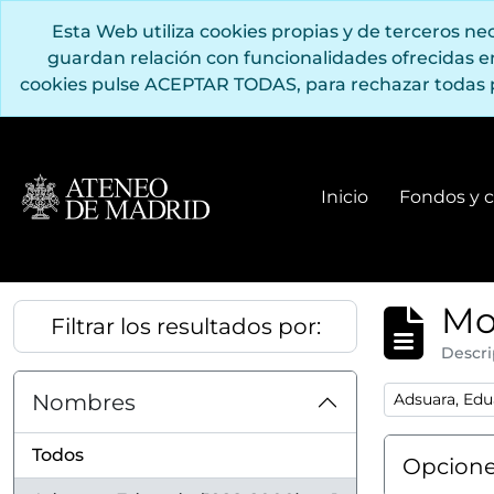
Saltar al contenido principal
Esta Web utiliza cookies propias y de terceros n
guardan relación con funcionalidades ofrecidas 
cookies pulse ACEPTAR TODAS, para rechazar todas 
Inicio
Fondos y c
Mo
Filtrar los resultados por:
Descri
Remove filter
Nombres
Adsuara, Edu
Todos
Opcione