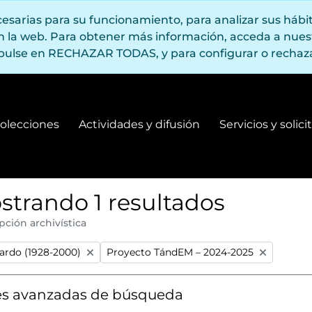
ecesarias para su funcionamiento, para analizar sus háb
en la web. Para obtener más información, acceda a nue
pulse en RECHAZAR TODAS, y para configurar o rechaza
olecciones
Actividades y difusión
Servicios y solic
Fondos y colecciones
Actividades y difusión
strando 1 resultados
pción archivística
:
Remove filter:
ardo (1928-2000)
Proyecto TándEM – 2024-2025
s avanzadas de búsqueda