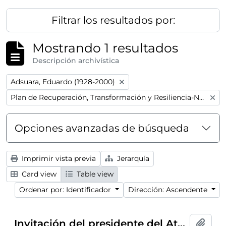
Filtrar los resultados por:
Mostrando 1 resultados
Descripción archivística
Remove filter:
Adsuara, Eduardo (1928-2000)
Remove filter:
Plan de Recuperación, Transformación y Resiliencia-Next GenerationEU
Opciones avanzadas de búsqueda
Imprimir vista previa
Jerarquía
Card view
Table view
Ordenar por: Identificador
Dirección: Ascendente
Invitación del presidente del Ateneo de Madrid para la conferencia "Alexis Carrel, ese desconocido" ofrecida por Eduardo Adsuara, celebrada el 18 de junio de 1954
Añadi