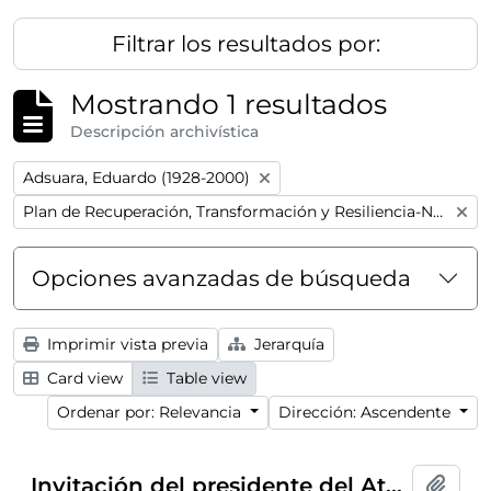
Filtrar los resultados por:
Mostrando 1 resultados
Descripción archivística
Remove filter:
Adsuara, Eduardo (1928-2000)
Remove filter:
Plan de Recuperación, Transformación y Resiliencia-Next GenerationEU
Opciones avanzadas de búsqueda
Imprimir vista previa
Jerarquía
Card view
Table view
Ordenar por: Relevancia
Dirección: Ascendente
Invitación del presidente del Ateneo de Madrid para la conferencia "Alexis Carrel, ese desconocido" ofrecida por Eduardo Adsuara, celebrada el 18 de junio de 1954
Añadi