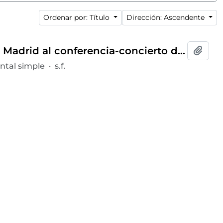
Ordenar por: Título
Dirección: Ascendente
Invitación y programa del presidente del Ateneo de Madrid al conferencia-concierto dentro del ciclo
Añadi
tal simple
·
s.f.