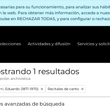
ecesarias para su funcionamiento, para analizar sus háb
en la web. Para obtener más información, acceda a nue
pulse en RECHAZAR TODAS, y para configurar o rechaza
olecciones
Actividades y difusión
Servicios y solic
Fondos y colecciones
Actividades y difusión
strando 1 resultados
pción archivística
:
Remove filter:
ri, Eduardo (1871-1970)
Recitales de canto
s avanzadas de búsqueda