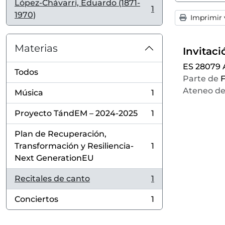
López-Chávarri, Eduardo (1871-
1
, 1 resultados
1970)
Imprimir v
Materias
ES 28079
Todos
Parte de
F
Ateneo de
Música
1
, 1 resultados
Proyecto TándEM – 2024-2025
1
, 1 resultados
Plan de Recuperación,
Transformación y Resiliencia-
1
, 1 resultados
Next GenerationEU
Recitales de canto
1
, 1 resultados
Conciertos
1
, 1 resultados