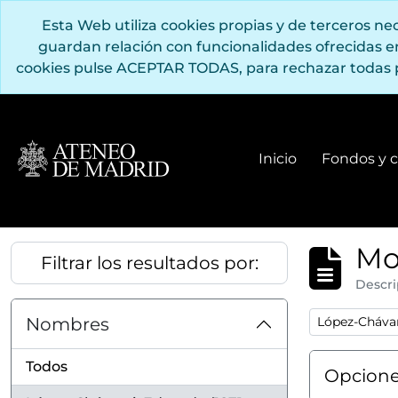
Saltar al contenido principal
Esta Web utiliza cookies propias y de terceros n
guardan relación con funcionalidades ofrecidas 
cookies pulse ACEPTAR TODAS, para rechazar todas 
Inicio
Fondos y c
Mo
Filtrar los resultados por:
Descri
Remove filter
Nombres
López-Chávar
Todos
Opcione