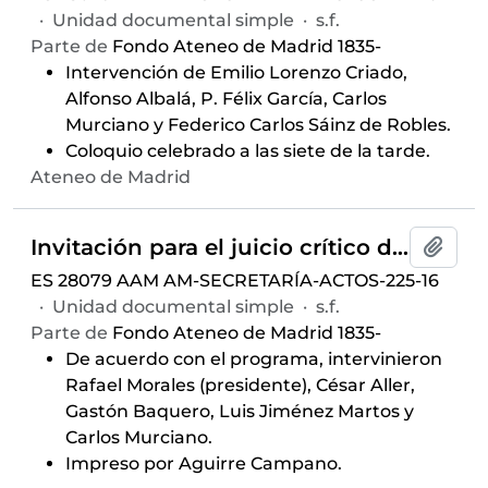
·
Unidad documental simple
·
s.f.
Parte de
Fondo Ateneo de Madrid 1835-
Intervención de Emilio Lorenzo Criado,
Alfonso Albalá, P. Félix García, Carlos
Murciano y Federico Carlos Sáinz de Robles.
Coloquio celebrado a las siete de la tarde.
Ateneo de Madrid
Invitación para el juicio crítico del libro de
Añadi
ES 28079 AAM AM-SECRETARÍA-ACTOS-225-16
·
Unidad documental simple
·
s.f.
Parte de
Fondo Ateneo de Madrid 1835-
De acuerdo con el programa, intervinieron
Rafael Morales (presidente), César Aller,
Gastón Baquero, Luis Jiménez Martos y
Carlos Murciano.
Impreso por Aguirre Campano.