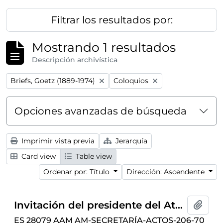
Filtrar los resultados por:
Mostrando 1 resultados
Descripción archivística
Remove filter:
Remove filter:
Briefs, Goetz (1889-1974)
Coloquios
Opciones avanzadas de búsqueda
Imprimir vista previa
Jerarquía
Card view
Table view
Ordenar por: Título
Dirección: Ascendente
Invitación del presidente del Ateneo de Madrid para la conferencia-coloquio "Los problemas morales de las sociedades pluralistas" ofrecida por Goetz Briefs dentro del ciclo de conferencias
Añadi
ES 28079 AAM AM-SECRETARÍA-ACTOS-206-70