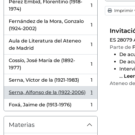
Pérez Embid, Florentino (1918-
1
, 1 resultados
1974)
Imprimir v
Fernández de la Mora, Gonzalo
1
, 1 resultados
(1924-2002)
ES 28079
Aula de Literatura del Ateneo
1
Parte de
F
, 1 resultados
de Madrid
De acu
Cossío, José María de (1892-
De acu
1
, 1 resultados
1977)
Interv
…
Lee
Serna, Víctor de la (1921-1983)
1
, 1 resultados
Ateneo de
Serna, Alfonso de la (1922-2006)
1
, 1 resultados
Foxá, Jaime de (1913-1976)
1
, 1 resultados
Materias