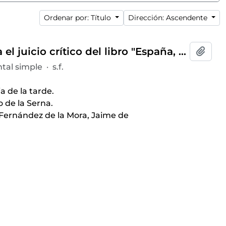
Ordenar por: Título
Dirección: Ascendente
Invitación del presidente del Ateneo de Madrid para el juicio crítico del libro "España, compañero" ofrecido por Víctor de la Serna dentro del ciclo de conferencias
Añadi
tal simple
·
s.f.
a de la tarde.
o de la Serna.
o Fernández de la Mora, Jaime de