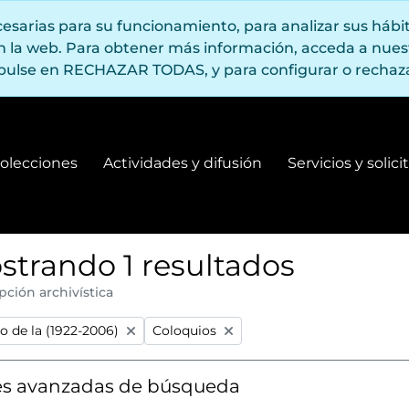
ecesarias para su funcionamiento, para analizar sus háb
en la web. Para obtener más información, acceda a nue
pulse en RECHAZAR TODAS, y para configurar o rechaza
olecciones
Actividades y difusión
Servicios y solic
Fondos y colecciones
Actividades y difusión
strando 1 resultados
pción archivística
:
Remove filter:
o de la (1922-2006)
Coloquios
s avanzadas de búsqueda