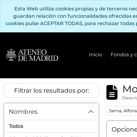
Saltar al contenido principal
Esta Web utiliza cookies propias y de terceros n
guardan relación con funcionalidades ofrecidas 
cookies pulse ACEPTAR TODAS, para rechazar todas 
Inicio
Fondos y c
Mo
Filtrar los resultados por:
Descri
Remove filter
Nombres
Serna, Alfons
Todos
Opcione