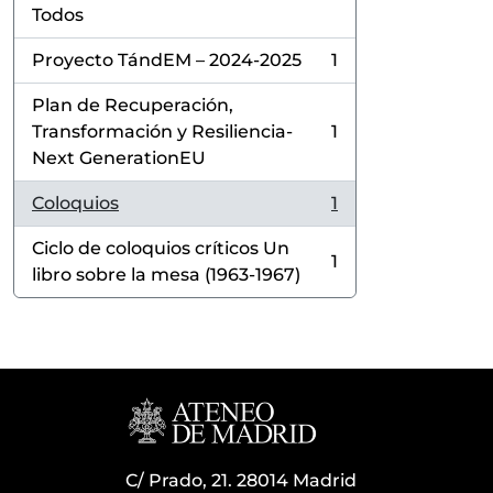
Todos
Proyecto TándEM – 2024-2025
1
, 1 resultados
Plan de Recuperación,
Transformación y Resiliencia-
1
, 1 resultados
Next GenerationEU
Coloquios
1
, 1 resultados
Ciclo de coloquios críticos Un
1
, 1 resultados
libro sobre la mesa (1963-1967)
C/ Prado, 21. 28014 Madrid