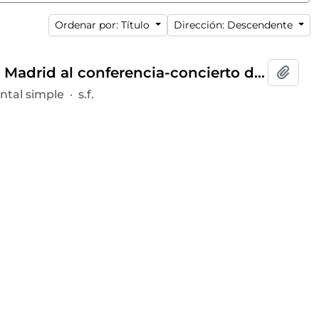
Ordenar por: Título
Dirección: Descendente
Invitación y programa del presidente del Ateneo de Madrid al conferencia-concierto dentro del ciclo
Añadi
tal simple
·
s.f.