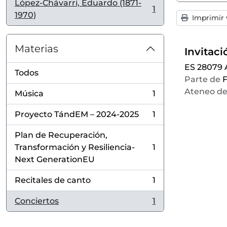
López-Chávarri, Eduardo (1871-
1
, 1 resultados
1970)
Imprimir v
Materias
ES 28079
Todos
Parte de
F
Ateneo de
Música
1
, 1 resultados
Proyecto TándEM – 2024-2025
1
, 1 resultados
Plan de Recuperación,
Transformación y Resiliencia-
1
, 1 resultados
Next GenerationEU
Recitales de canto
1
, 1 resultados
Conciertos
1
, 1 resultados