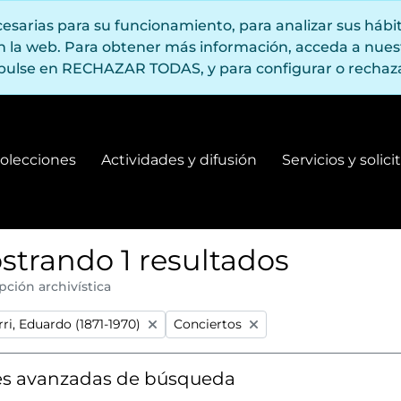
ecesarias para su funcionamiento, para analizar sus háb
en la web. Para obtener más información, acceda a nue
pulse en RECHAZAR TODAS, y para configurar o rechaza
olecciones
Actividades y difusión
Servicios y solic
Fondos y colecciones
Actividades y difusión
strando 1 resultados
pción archivística
:
Remove filter:
ri, Eduardo (1871-1970)
Conciertos
s avanzadas de búsqueda