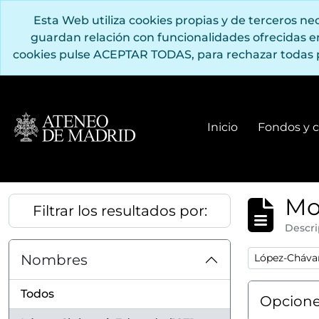
Saltar al contenido principal
Esta Web utiliza cookies propias y de terceros n
guardan relación con funcionalidades ofrecidas 
cookies pulse ACEPTAR TODAS, para rechazar todas 
Inicio
Fondos y c
Mo
Filtrar los resultados por:
Descri
Remove filter
Nombres
López-Chávar
Todos
Opcione