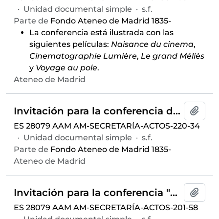
·
Unidad documental simple
·
s.f.
Parte de
Fondo Ateneo de Madrid 1835-
La conferencia está ilustrada con las
siguientes películas:
Naisance du cinema
,
Cinematographie Lumière
,
Le grand Méliès
y
Voyage au pole
.
Ateneo de Madrid
Invitación para la conferencia dentro del ciclo
Añadi
ES 28079 AAM AM-SECRETARÍA-ACTOS-220-34
·
Unidad documental simple
·
s.f.
Parte de
Fondo Ateneo de Madrid 1835-
Ateneo de Madrid
Invitación para la conferencia "Nuestro cine tiene que ser de España" ofrecida por Luis Gómez Mesa, dentro del ciclo
Añadi
ES 28079 AAM AM-SECRETARÍA-ACTOS-201-58