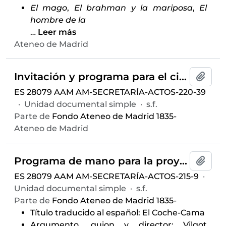
El mago
,
El brahman y la mariposa
,
El
hombre de la
…
Leer más
Ateneo de Madrid
Invitación y programa para el ciclo de seminarios
Añadi
ES 28079 AAM AM-SECRETARÍA-ACTOS-220-39
·
Unidad documental simple
·
s.f.
Parte de
Fondo Ateneo de Madrid 1835-
Ateneo de Madrid
Programa de mano para la proyección cinematográfica
Añadi
ES 28079 AAM AM-SECRETARÍA-ACTOS-215-9
·
Unidad documental simple
·
s.f.
Parte de
Fondo Ateneo de Madrid 1835-
Título traducido al español: El Coche-Cama
Argumento, guion y director: Vilgot