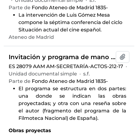
·
Unidad documental simple
·
s.f.
Parte de
Fondo Ateneo de Madrid 1835-
La intervención de Luis Gómez Mesa
compone la séptima conferencia del ciclo
Situación actual del cine español.
Ateneo de Madrid
Invitación y programa de mano para la proyección cinematográfica de obras de Georges Méliès, celebrada el 9 de febrero de 1963 en el Salón de Actos del Ateneo de Madrid y auspiciada por el Cine-Club
Añadi
ES 28079 AAM AM-SECRETARÍA-ACTOS-212-17
·
Unidad documental simple
·
s.f.
Parte de
Fondo Ateneo de Madrid 1835-
El programa se estructura en dos partes:
una donde se indican las obras
proyectadas; y otra con una reseña sobre
el autor (fragmento del programa de la
Filmoteca Nacional) de España).
Obras proyectas