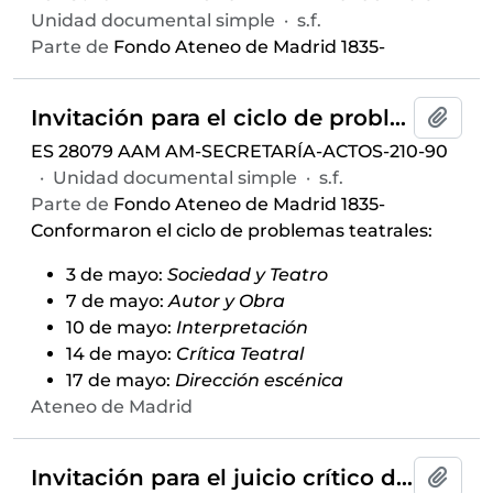
Unidad documental simple
·
s.f.
Parte de
Fondo Ateneo de Madrid 1835-
Invitación para el ciclo de problemas teatrales que se desarrollará entre el 3 y 17 de mayo de 1963 en el Aula Pequeña
Añadi
ES 28079 AAM AM-SECRETARÍA-ACTOS-210-90
·
Unidad documental simple
·
s.f.
Parte de
Fondo Ateneo de Madrid 1835-
Conformaron el ciclo de problemas teatrales:
3 de mayo:
Sociedad y Teatro
7 de mayo:
Autor y Obra
10 de mayo:
Interpretación
14 de mayo:
Crítica Teatral
17 de mayo:
Dirección escénica
Ateneo de Madrid
Invitación para el juicio crítico del libro de
Añadi