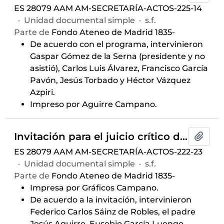
ES 28079 AAM AM-SECRETARÍA-ACTOS-225-14
·
Unidad documental simple
·
s.f.
Parte de
Fondo Ateneo de Madrid 1835-
De acuerdo con el programa, intervinieron
Gaspar Gómez de la Serna (presidente y no
asistió), Carlos Luis Álvarez, Francisco García
Pavón, Jesús Torbado y Héctor Vázquez
Azpiri.
Impreso por Aguirre Campano.
Invitación para el juicio crítico del libro
L
Añadi
ES 28079 AAM AM-SECRETARÍA-ACTOS-222-23
·
Unidad documental simple
·
s.f.
Parte de
Fondo Ateneo de Madrid 1835-
Impresa por Gráficos Campano.
De acuerdo a la invitación, intervinieron
Federico Carlos Sáinz de Robles, el padre
Jesús Aguirre, Eusebio García Luengo,