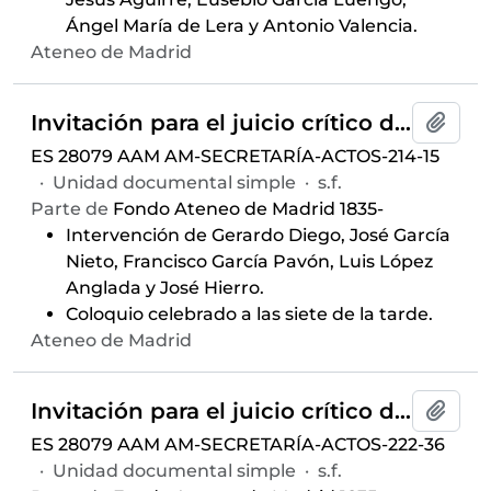
Ángel María de Lera y Antonio Valencia.
Ateneo de Madrid
Invitación para el juicio crítico del libro
Añadi
ES 28079 AAM AM-SECRETARÍA-ACTOS-214-15
·
Unidad documental simple
·
s.f.
Parte de
Fondo Ateneo de Madrid 1835-
Intervención de Gerardo Diego, José García
Nieto, Francisco García Pavón, Luis López
Anglada y José Hierro.
Coloquio celebrado a las siete de la tarde.
Ateneo de Madrid
Invitación para el juicio crítico del libro
M
Añadi
ES 28079 AAM AM-SECRETARÍA-ACTOS-222-36
·
Unidad documental simple
·
s.f.