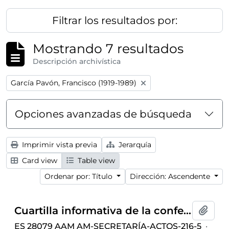
Filtrar los resultados por:
Mostrando 7 resultados
Descripción archivística
Remove filter:
García Pavón, Francisco (1919-1989)
Opciones avanzadas de búsqueda
Imprimir vista previa
Jerarquía
Card view
Table view
Ordenar por: Título
Dirección: Ascendente
Cuartilla informativa de la conferencia "Inventiva en el teatro de Jardiel" ofrecida por Francisco García Pavón dentro del ciclo de conferencias
Añadi
ES 28079 AAM AM-SECRETARÍA-ACTOS-216-5
·