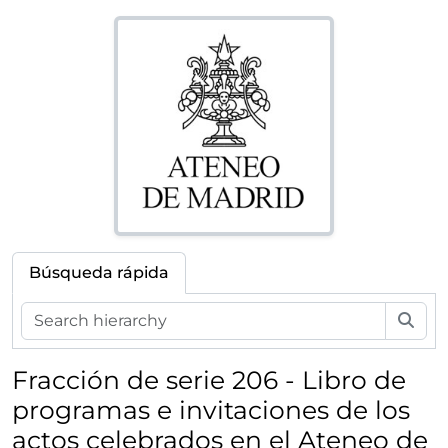
Búsqueda rápida
Bús
[Fondo] AM - Fondo Ateneo de Madrid 1835-
Fracción de serie 206 - Libro de
[Subfondo] ANT - Documentación anterior a la intervención del Ateneo de Madrid por la Delegación Provincial de Educación Nacional, órgano perteneciente a Falange
programas e invitaciones de los
[Primera división de fondo] ADMINISTRACIÓN - Gestión administrativa del Ateneo de Madrid
actos celebrados en el Ateneo de
[Subfondo] BIBLIOTECA - Biblioteca