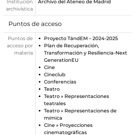
Institución
Archivo del Ateneo de Madrid
[Unidad documental simple] 45 - Invitación y programa para actuación de la Compañía Argentina de Mimos bajo la dirección de Roberto Escobar, celebrado el 8 de febrero de 1965
archivística
[Unidad documental simple] 46 - Invitación y programa para la lectura expresiva de la comedia dramática en dos actos "El Hijo de Bronce" bajo la dirección de Modesto Higueras, celebrado el 17 de febrero de 1965
[Unidad documental simple] 47 - Invitación y programa para "Poesía en Escena" ofrecida por Ana María Pelegrín con la colaboración del Instituto de Cultura Hispánica, celebrado el 19 de febrero de 1965
Puntos de acceso
[Unidad documental simple] 48 - Invitación y programa para "Sesión dedicada al teatro japonés" ofrecida por Modesto Higueras, celebrado el 2 de marzo de 1965
[Unidad documental simple] 49 - Invitación y programa para el ciclo de tres conferencias ilustradas con escenas "Mayoría de edad del teatro independiente argentino" ofrecida por Carlos Miguel Suarez Radillo, celebrado el 16, 23 y 30 de marzo de 1965
Puntos de
Proyecto TándEM – 2024-2025
[Unidad documental simple] 50 - Invitación y programa "Paul Claudel y la pasión por la Tierra de Dios" ofrecida por Juan Guerrero Zamora, celebrado el 18 de marzo de 1965
acceso por
Plan de Recuperación,
[Unidad documental simple] 51 - Invitación y programa para el
materia
Transformación y Resiliencia-Next
[Unidad documental simple] 52 - Invitación y programa para el Teatro de Cámara y Ensayo
GenerationEU
[Unidad documental simple] 53 - Invitación y programa para el Teatro de Cámara y Ensayo
Cine
[Unidad documental simple] 54 - Invitación y programa para la lectura escenificada de "Mi desconcertante intimidad" ofrecida por Concha Llorca, celebrado el 17 de mayo de 1965
Cineclub
[Unidad documental simple] 55 - Invitación y programa para la lectura escenificada de "El silencio de Dios" ofrecida por Eduardo M. del Portillo, celebrado el 21 de mayo de 1965
Conferencias
[Unidad documental simple] 56 - Invitación y programa para la representación de "Tres Monólogos" de Los Goliardos ofrecida por Ángel Facio, celebrado el 28 de mayo de 1965
Teatro
[Fracción de serie] 221 - Libro de programas e invitaciones de los actos celebrados en el Ateneo de Madrid para el curso 1965-1966
Teatro
»
Representaciones
[Fracción de serie] 222 - Libro de programas e invitaciones de los actos celebrados en el Ateneo de Madrid para el curso 1965-1966
teatrales
[Fracción de serie] 223 - Libro de programas e invitaciones de los actos celebrados en el Ateneo de Madrid para el curso 1965-1966
Teatro
»
Representaciones de
[Fracción de serie] 224 - Libro de programas e invitaciones de los actos celebrados en el Ateneo de Madrid para el curso 1966-1967
mímica
[Fracción de serie] 225 - Libro de programas e invitaciones de los actos celebrados en el Ateneo de Madrid para el curso 1966-1967
Cine
»
Proyecciones
[Fracción de serie] 226 - Libro de programas e invitaciones de los actos celebrados en el Ateneo de Madrid para el curso 1966-1967
cinematográficas