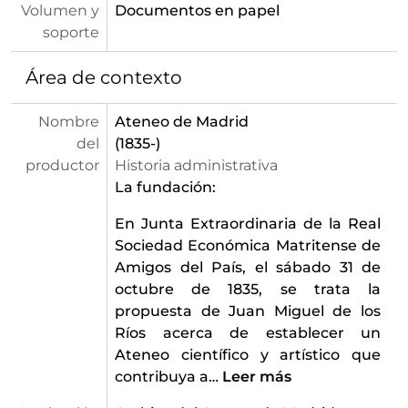
Volumen y
Documentos en papel
[Unidad documental simple] 26 - Invitación y programa de mano para la proyección cinematográfica
soporte
[Unidad documental simple] 27 - Invitación y programa de mano para la proyección cinematográfica
[Unidad documental simple] 28 - Invitación y programa de mano para la proyección cinematográfica de cortometrajes
Área de contexto
[Unidad documental simple] 29 - Invitación y programa de mano para la proyección cinematográfica
[Unidad documental simple] 30 - Invitación y programa de mano para la proyección cinematográfica de la semana del cine griego
Nombre
Ateneo de Madrid
[Unidad documental simple] 31 - Invitación para el seminario sobre
del
(1835-)
[Unidad documental simple] 32 - Invitación para la conferencia dentro del ciclo
productor
Historia administrativa
[Unidad documental simple] 33 - Invitación para la conferencia dentro del ciclo
La fundación:
[Unidad documental simple] 34 - Invitación para la conferencia dentro del ciclo
[Unidad documental simple] 35 - Invitación para la conferencia dentro del ciclo
En Junta Extraordinaria de la Real
[Unidad documental simple] 36 - Invitación para la conferencia dentro del ciclo
Sociedad Económica Matritense de
[Unidad documental simple] 37 - Invitación para la conferencia dentro del ciclo
Amigos del País, el sábado 31 de
[Unidad documental simple] 38 - Invitación para la conferencia dentro del ciclo
octubre de 1835, se trata la
[Unidad documental simple] 39 - Invitación y programa para el ciclo de seminarios
propuesta de Juan Miguel de los
[Unidad documental simple] 40 - Invitación y programa para la lectura expresiva la farsa en tres actos "La Cárcel de Fedro" original de Ángel Menéndez, celebrado el 2 de noviembre de 1964
Ríos acerca de establecer un
[Unidad documental simple] 41 - Invitación y programa para la representación del misterio en dos partes de "El Otro" original de Miguel de Unamuno y a cargo de
Ateneo científico y artístico que
[Unidad documental simple] 42 - Invitación y programa para la "Reflexión dramática en torno a la obra de Miguel de Unamuno" en dos partes, ofrecido por Alberto González Vergel , celebrado el 9 de diciembre de 1964
contribuya a
…
Leer más
[Unidad documental simple] 43 - Invitación y programa para la representación teatral de dos dramas cómicos de Eugenio Ionesco ofrecido por Daniel Bohr, celebrado el 11 de diciembre de 1964
[Unidad documental simple] 44 - Invitación y programa para la representación teatral de "El Escándalo de la Sra Twain" ofrecido por Modesto Higueras, celebrado el 21 de diciembre de 1964