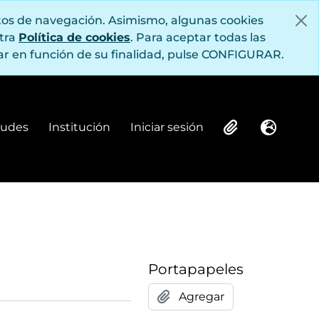
itos de navegación. Asimismo, algunas cookies
stra
Política de cookies
. Para aceptar todas las
r en función de su finalidad, pulse CONFIGURAR.
itudes
Institución
Iniciar sesión
Institución
Iniciar sesión
Clipboard
Idioma
Portapapeles
Agregar