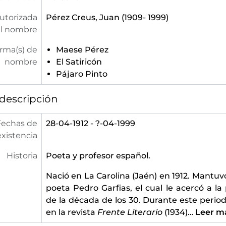
utorizada
Pérez Creus, Juan (1909- 1999)
l nombre
orma(s) de
Maese Pérez
nombre
El Satiricón
Pájaro Pinto
descripción
Fechas de
28-04-1912 - ?-04-1999
existencia
Historia
Poeta y profesor español.
Nació en La Carolina (Jaén) en 1912. Mantuv
poeta Pedro Garfias, el cual le acercó a la
de la década de los 30. Durante este perio
en la revista
Frente Literario
(1934)
…
Leer m