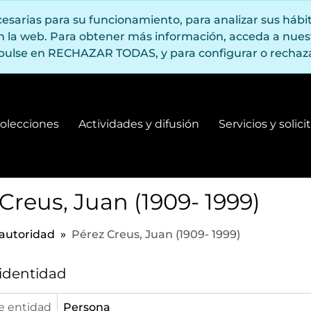
ecesarias para su funcionamiento, para analizar sus háb
en la web. Para obtener más información, acceda a nue
pulse en RECHAZAR TODAS, y para configurar o rechaza
olecciones
Actividades y difusión
Servicios y solic
Fondos y colecciones
Actividades y difusión
Creus, Juan (1909- 1999)
 autoridad
Pérez Creus, Juan (1909- 1999)
 identidad
e entidad
Persona