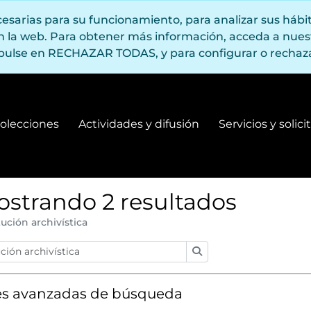
ecesarias para su funcionamiento, para analizar sus háb
en la web. Para obtener más información, acceda a nue
pulse en RECHAZAR TODAS, y para configurar o rechaza
olecciones
Actividades y difusión
Servicios y solic
Fondos y colecciones
Actividades y difusión
strando 2 resultados
tución archivística
Búsqueda
s avanzadas de búsqueda