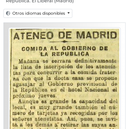
República. El Liberal (Madrid)
[Unidad documental simple] 03c - 1931-05-03. Conferencia de León de las Casas. Ahora (Madrid)
[Unidad documental simple] 03d - 1931-05-03. Estreno del primer himno a la República. Crónica (Madrid)
Otros idiomas disponibles
[Unidad documental simple] 03b - 1931-05-03. Comida en honor del Gobierno provisional. El Liberal (Madrid)
[Unidad documental simple] 03a - 1931-05-03. "Romancero del pueblo", de José Antonio Balbontín. El Liberal (Madrid)
[Unidad documental simple] 03e - 1931-05-03. La bandera republicana en el balcón del Ateneo. Estampa (Madrid)
[Unidad documental simple] 05b - 1931-05-05. Comida al Gobierno provisional de la República. El Liberal (Madrid)
[Unidad documental simple] 05c - 1931-05-05. Curso de bioquímica del doctor Giral. El Liberal (Madrid)
[Unidad documental simple] 05a - 1931-05-05. Anuncio de conferencia de Manuel Abril. El Liberal (Madrid)
[Unidad documental simple] 07 - 1931-05-07. Se suspende el banquete del Ateneo al Gobierno provisional. El Liberal
[Unidad documental simple] 08a - 1931-05-08. Conferencia de Blas Vives. Ahora (Madrid)
[Unidad documental simple] 10a - 1931-05-10. Curso de María Martínez Sierra. Crónica (Madrid)
[Unidad documental simple] 10c - 1931-05-10. Conferencia de María Martínez Sierra. Ahora (Madrid)
[Unidad documental simple] 10b - 1931-05-10. El Ateneo y la entrega de los sublevados de Funchal por Inglaterra. El Liberal (Madrid)
[Unidad documental simple] 13b - 1931-05-13. El Ateneo no quiere dictaduras. Ahora (Madrid)
[Unidad documental simple] 13a - 1931-05-13. Conferencias sobre el problema de Cataluña. Ahora (Madrid)
[Unidad documental simple] 13c - 1931-05-13. Junta general de socios. El Liberal (Madrid)
[Unidad documental simple] 14a - 1931-05-14. Fotografía de la Junta general del Ateneo. Ahora (Madrid)
[Unidad documental simple] 14c - 1931-05-14. La Junta general del Ateneo aprueba una proposición al Gobierno. Ahora (Madrid)
[Unidad documental simple] 14b - 1931-05-14. La Junta del Ateneo. El Liberal (Madrid)