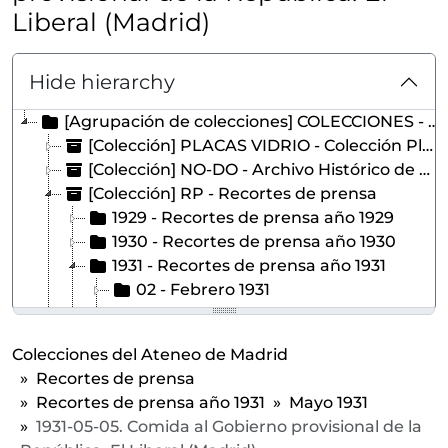
Liberal (Madrid)
Hide hierarchy
[Agrupación de colecciones] COLECCIONES - Colecciones del Ateneo de Madrid
[Colección] PLACAS VIDRIO - Colección Placas de vidrio
[Colección] NO-DO - Archivo Histórico de NO-DO. Copias de imágenes sobre el Ateneo de Madrid
[Colección] RP - Recortes de prensa
1929 - Recortes de prensa año 1929
1930 - Recortes de prensa año 1930
1931 - Recortes de prensa año 1931
02 - Febrero 1931
03 - Marzo 1931
04 - Abril 1931
Colecciones del Ateneo de Madrid
05 - Mayo 1931
Recortes de prensa
[Unidad documental simple] 01 - 1931-05-01. La Banda de Alabarderos toca en el Ateneo himnos republicanos. Nuevo mundo (Madrid)
Recortes de prensa año 1931
Mayo 1931
[Unidad documental simple] 02b - 1931-05-02. Madrid y el federalismo. El Liberal (Madrid)
1931-05-05. Comida al Gobierno provisional de la
[Unidad documental simple] 02a - 1931-05-02. Conferencia de León de las Casas. El Liberal (Madrid)