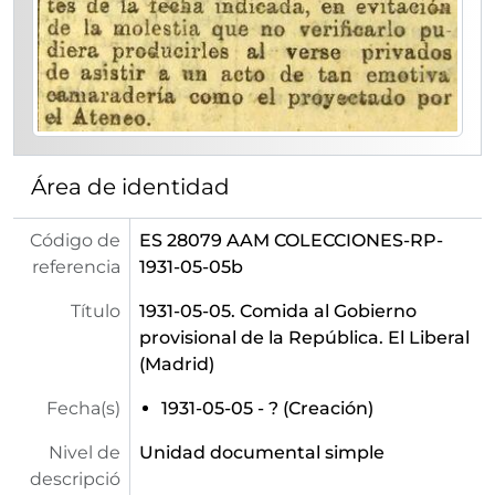
[Unidad documental simple] 15a - 1931-05-15. Conferencia de Rafael Campaláns. Ahora (Madrid)
[Unidad documental simple] 16b - 1931-05-16. Conferencia de Rafael Campaláns. El Liberal (Madrid)
[Unidad documental simple] 16c - 1931-05-16. Fotografía de la conferencia de Rafael Campaláns. Ahora (Madrid)
[Unidad documental simple] 16a - 1931-05-16. Artículo sobre Manuel Azaña. Estampa (Madrid)
[Unidad documental simple] 19a - 1931-05-19. Anuncio de conferencia de Antonio Fernández de Velasco. El Liberal (Madrid)
[Unidad documental simple] 19b - 1931-05-19. Conferencia de José Villaverde. El Liberal (Madrid)
[Unidad documental simple] 21 - 1931-05-21. Anuncio de conferencias de André Germain y Pedro Redondo. El Liberal (Madrid)
Área de identidad
[Unidad documental simple] 22a - 1931-05-22. Anuncio de conferencia de Pedro Redondo. El Liberal (Madrid)
[Unidad documental simple] 22c - 1931-05-22. Reseña de la conferencia de André Germain. Ahora (Madrid)
Código de
ES 28079 AAM COLECCIONES-RP-
[Unidad documental simple] 22b - 1931-05-22. Fotografía de la exposición de Ricardo Baroja. Ahora (Madrid)
referencia
1931-05-05b
[Unidad documental simple] 23b - 1931-05-23. Fotografía de la conferencia de André Germain. Ahora (Madrid)
Título
1931-05-05. Comida al Gobierno
[Unidad documental simple] 23a - 1931-05-23. Conferencia del doctor Ángel Villegas. El Liberal (Madrid)
provisional de la República. El Liberal
[Unidad documental simple] 24a - 1931-05-24. Conferencia de Pedro Redondo. Ahora (Madrid)
(Madrid)
[Unidad documental simple] 24b - 1931-05-24. Disertaciones de Angel Pestaña, Joaquín Maurín y Andrés Nin. Crónica (Madrid)
[Unidad documental simple] 24c - 1931-05-24. Sobre los artículos de Gregorio Marañón en el diario El Sol. El Liberal (Madrid)
Fecha(s)
1931-05-05 - ? (Creación)
[Unidad documental simple] 27 - 1931-05-27. Fotografía del acto inaugural de la exposición de Ricardo Baroja. Mundo Gráfico (Madrid)
[Unidad documental simple] 31a - 1931-05-31. Renovación de cargos en el Ateneo de Madrid. El Liberal (Madrid)
Nivel de
Unidad documental simple
[Unidad documental simple] 31b - 1931-05-31. Homenaje a D. Miguel de Unamuno. El Liberal (Madrid)
descripció