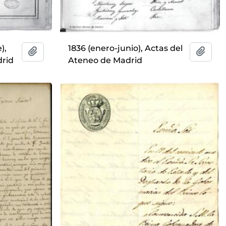
),
1836 (enero-junio), Actas del
Añadir al portapapeles
Añadi
drid
Ateneo de Madrid