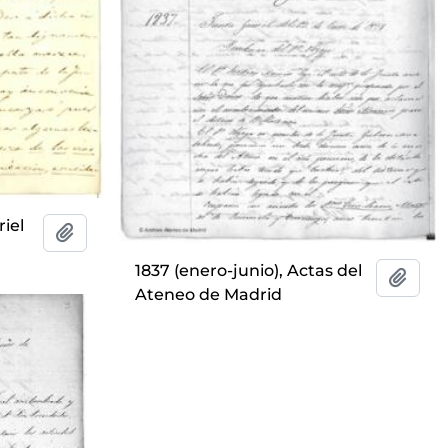
riel
Añadir al portapapeles
1837 (enero-junio), Actas del
Añadi
Ateneo de Madrid