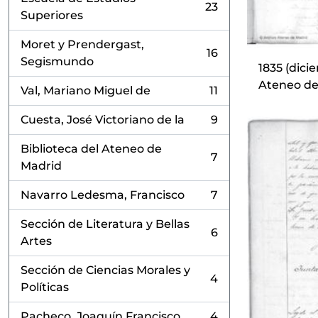
23
, 23 resultados
Superiores
Moret y Prendergast,
16
, 16 resultados
Segismundo
1835 (dici
Ateneo de
Val, Mariano Miguel de
11
, 11 resultados
Cuesta, José Victoriano de la
9
, 9 resultados
Biblioteca del Ateneo de
7
, 7 resultados
Madrid
Navarro Ledesma, Francisco
7
, 7 resultados
Sección de Literatura y Bellas
6
, 6 resultados
Artes
Sección de Ciencias Morales y
4
, 4 resultados
Políticas
Pacheco, Joaquín Francisco
4