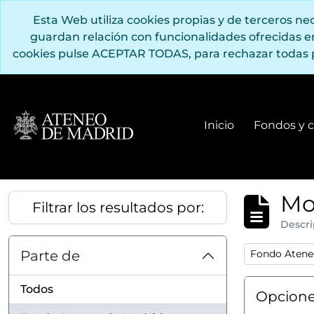
Saltar al contenido principal
Esta Web utiliza cookies propias y de terceros n
guardan relación con funcionalidades ofrecidas 
cookies pulse ACEPTAR TODAS, para rechazar todas 
Inicio
Fondos y c
Mo
Filtrar los resultados por:
Descri
Remove filter
Parte de
Fondo Ateneo
Todos
Opcione