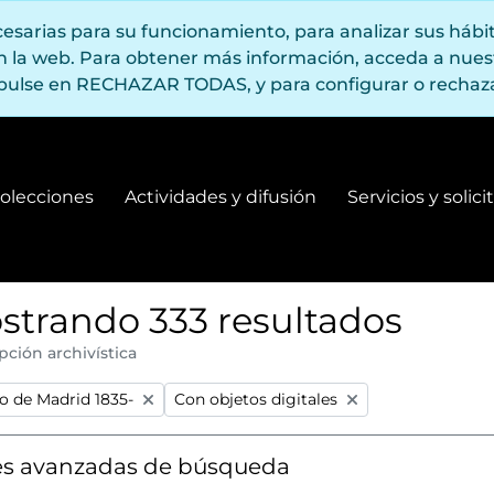
ecesarias para su funcionamiento, para analizar sus háb
en la web. Para obtener más información, acceda a nue
pulse en RECHAZAR TODAS, y para configurar o rechaza
olecciones
Actividades y difusión
Servicios y solic
Fondos y colecciones
Actividades y difusión
strando 333 resultados
pción archivística
:
Remove filter:
 de Madrid 1835-
Con objetos digitales
s avanzadas de búsqueda