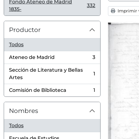
Fondo Ateneo de Madrid
332
, 332 resultados
1835-
Imprimir v
Productor
Todos
Ateneo de Madrid
3
, 3 resultados
Sección de Literatura y Bellas
1
, 1 resultados
Artes
Comisión de Biblioteca
1
, 1 resultados
Nombres
Todos
Escuela de Estudios