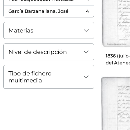
, 4 resultados
García Barzanallana, José
4
, 4 resultados
Materias
Nivel de descripción
1836 (juli
del Atene
Tipo de fichero
multimedia