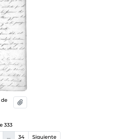
n de
Añadir al portapapeles
e 333
...
34
Siguiente