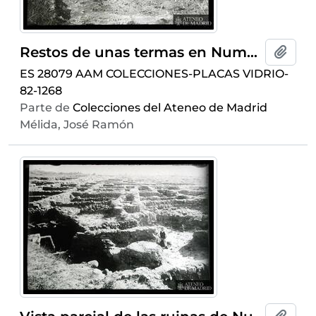
Restos de unas termas en Numancia descubiertas por el Sr. Saavedra
Añadi
ES 28079 AAM COLECCIONES-PLACAS VIDRIO-
82-1268
Parte de
Colecciones del Ateneo de Madrid
Mélida, José Ramón
Añadi