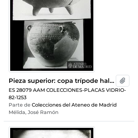
Pieza superior: copa trípode hallada en Numancia, fechada por Mélida en la primera Edad del Hierro. La pieza inferior es una olla decorada a punzón de manufactura íbera.
Añadi
ES 28079 AAM COLECCIONES-PLACAS VIDRIO-
82-1253
Parte de
Colecciones del Ateneo de Madrid
Mélida, José Ramón