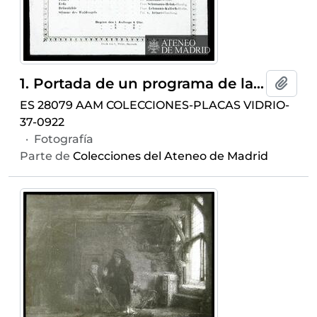
1. Portada de un programa de la ópera "El anillo de los Nibelungos", de Richard Wagner
Añadi
ES 28079 AAM COLECCIONES-PLACAS VIDRIO-
37-0922
·
Fotografía
Parte de
Colecciones del Ateneo de Madrid