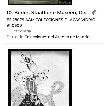
10. Berlín. Staatliche Museen, Gemaldegalerie. Rembrandt, Harmenszoon van Rijn. Tobias, Ana y el chivo. (1645)
Añadi
ES 28079 AAM COLECCIONES-PLACAS VIDRIO-
91-0600
·
Fotografía
Parte de
Colecciones del Ateneo de Madrid