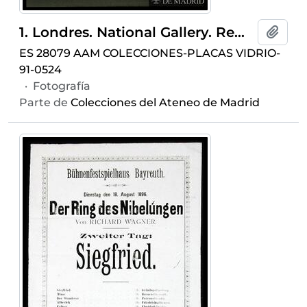
1. Londres. National Gallery. Rembrandt, Hamenszoon van Rijn: "Autorretrato con blusa bordada" (1640)
Añadi
ES 28079 AAM COLECCIONES-PLACAS VIDRIO-
91-0524
·
Fotografía
Parte de
Colecciones del Ateneo de Madrid