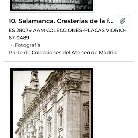
10. Salamanca. Cresterías de la fachada del Palacio de Monterrey, obra de Gil de Hontañón
Añadi
ES 28079 AAM COLECCIONES-PLACAS VIDRIO-
67-0489
·
Fotografía
Parte de
Colecciones del Ateneo de Madrid