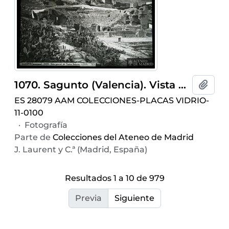
1070. Sagunto (Valencia). Vista general del Teatro Romano
Añadi
ES 28079 AAM COLECCIONES-PLACAS VIDRIO-
11-0100
·
Fotografía
Parte de
Colecciones del Ateneo de Madrid
J. Laurent y C.ª (Madrid, España)
Resultados 1 a 10 de 979
Previa
Siguiente