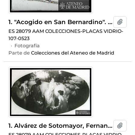
1. "Acogido en San Bernardino". 1836, p. 156
Añadi
ES 28079 AAM COLECCIONES-PLACAS VIDRIO-
107-0523
·
Fotografía
Parte de
Colecciones del Ateneo de Madrid
1. Alvárez de Sotomayor, Fernando: "El Rapto de Europa" (1906)
Añadi
ES 28079 AAM COLECCIONES-PLACAS VIDRIO-