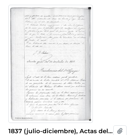
1837 (julio-diciembre), Actas del Ateneo de Madrid
Añadi