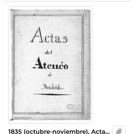
1835 (octubre-noviembre), Actas del Ateneo de Madrid
Añadi