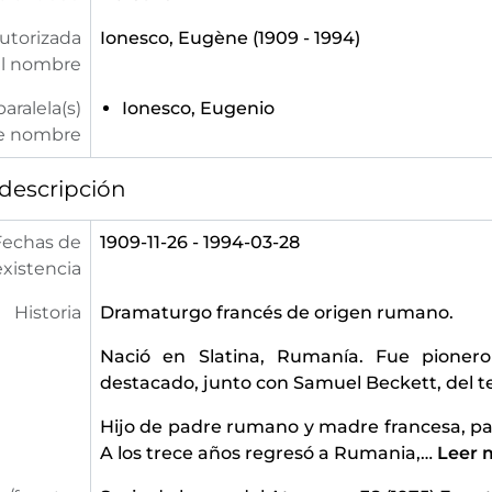
utorizada
Ionesco, Eugène (1909 - 1994)
l nombre
aralela(s)
Ionesco, Eugenio
e nombre
descripción
Fechas de
1909-11-26 - 1994-03-28
existencia
Historia
Dramaturgo francés de origen rumano.
Nació en Slatina, Rumanía. Fue pione
destacado, junto con Samuel Beckett, del t
Hijo de padre rumano y madre francesa, pas
A los trece años regresó a Rumania,
…
Leer 