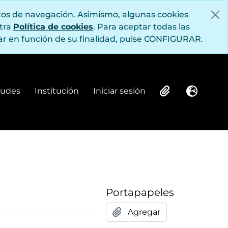
itos de navegación. Asimismo, algunas cookies
stra
Política de cookies
. Para aceptar todas las
r en función de su finalidad, pulse CONFIGURAR.
itudes
Institución
Iniciar sesión
Institución
Iniciar sesión
Clipboard
Idioma
Portapapeles
Agregar