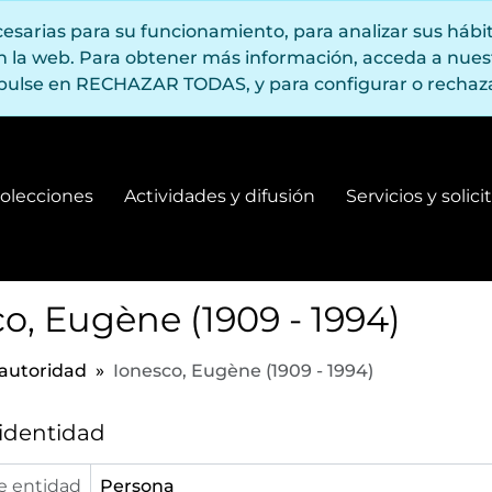
ecesarias para su funcionamiento, para analizar sus háb
en la web. Para obtener más información, acceda a nue
pulse en RECHAZAR TODAS, y para configurar o rechaza
olecciones
Actividades y difusión
Servicios y solic
Fondos y colecciones
Actividades y difusión
o, Eugène (1909 - 1994)
 autoridad
Ionesco, Eugène (1909 - 1994)
 identidad
e entidad
Persona