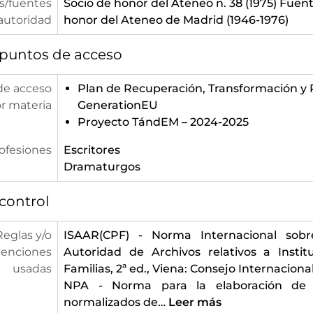
s/fuentes
Socio de honor del Ateneo n. 38 (1975) Fuent
autoridad
honor del Ateneo de Madrid (1946-1976)
 puntos de acceso
de acceso
Plan de Recuperación, Transformación y R
r materia
GenerationEU
Proyecto TándEM – 2024-2025
ofesiones
Escritores
Dramaturgos
control
Reglas y/o
ISAAR(CPF) - Norma Internacional sobr
enciones
Autoridad de Archivos relativos a Instit
usadas
Familias, 2ª ed., Viena: Consejo Internaciona
NPA - Norma para la elaboración de
normalizados de
…
Leer más