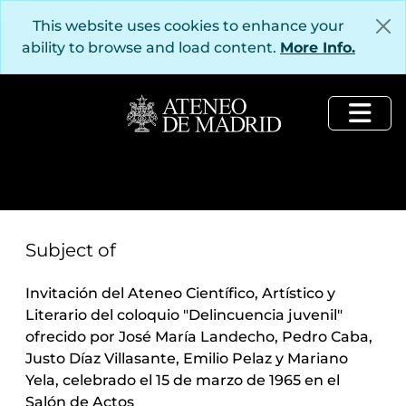
Skip to main content
This website uses cookies to enhance your
ability to browse and load content.
More Info.
Togg
Subject of
Invitación del Ateneo Científico, Artístico y
Literario del coloquio "Delincuencia juvenil"
ofrecido por José María Landecho, Pedro Caba,
Justo Díaz Villasante, Emilio Pelaz y Mariano
Yela, celebrado el 15 de marzo de 1965 en el
Salón de Actos