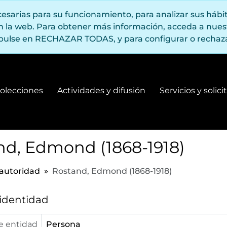
ecesarias para su funcionamiento, para analizar sus háb
en la web. Para obtener más información, acceda a nue
pulse en RECHAZAR TODAS, y para configurar o rechaza
olecciones
Actividades y difusión
Servicios y solic
Fondos y colecciones
Actividades y difusión
nd, Edmond (1868-1918)
 autoridad
Rostand, Edmond (1868-1918)
 identidad
e entidad
Persona