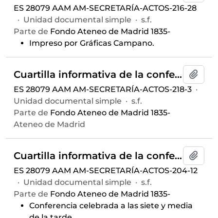
ES 28079 AAM AM-SECRETARÍA-ACTOS-216-28
·
Unidad documental simple
·
s.f.
Parte de
Fondo Ateneo de Madrid 1835-
Impreso por Gráficas Campano.
Cuartilla informativa de la conferencia "Problemática de la enseñanza musical" ofrecida por Cristóbal Halffter, celebrada el 12 de noviembre de 1964 en el Salón de Actos y auspiciada por el Aula de Música
Añadi
ES 28079 AAM AM-SECRETARÍA-ACTOS-218-3
·
Unidad documental simple
·
s.f.
Parte de
Fondo Ateneo de Madrid 1835-
Ateneo de Madrid
Cuartilla informativa de la conferencia "Reflejos condicionados de la vigilancia y patología psicosomática" ofrecida por Juan Rof Carballo, celebrada el 17 de febrero de 1958 en el Salón de Actos del Ateneo de Madrid y auspiciada por el Aula de Medicina
Añadi
ES 28079 AAM AM-SECRETARÍA-ACTOS-204-12
·
Unidad documental simple
·
s.f.
Parte de
Fondo Ateneo de Madrid 1835-
Conferencia celebrada a las siete y media
de la tarde.