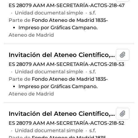
ES 28079 AAM AM-SECRETARÍA-ACTOS-218-47
·
Unidad documental simple
·
s.f.
Parte de
Fondo Ateneo de Madrid 1835-
Impreso por Gráficas Campano.
Ateneo de Madrid
Invitación del Ateneo Científico, Artístico y Literario del coloquio "Delincuencia juvenil" ofrecido por José María Landecho, Pedro Caba, Justo Díaz Villasante, Emilio Pelaz y Mariano Yela, celebrado el 15 de marzo de 1965 en el Salón de Actos
Añadi
ES 28079 AAM AM-SECRETARÍA-ACTOS-218-53
·
Unidad documental simple
·
s.f.
Parte de
Fondo Ateneo de Madrid 1835-
Impreso por Gráficas Campano.
Ateneo de Madrid
Invitación del Ateneo Científico, Artístico y Literario del coloquio "El ocio en la vida madrileña" ofrecido por Antonio Díaz-Cañabate, Miguel Fisac, Luis González Seara, Alfonso Paso y Mariano F. Zumel, celebrado el 23 de febrero de 1965 en el Salón de Actos
Añadi
ES 28079 AAM AM-SECRETARÍA-ACTOS-218-52
·
Unidad documental simple
·
s.f.
Parte de
Fondo Ateneo de Madrid 1835-