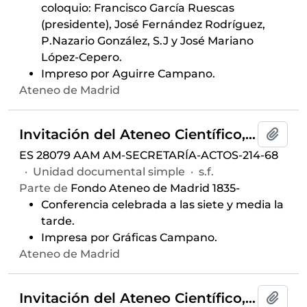
coloquio: Francisco García Ruescas
(presidente), José Fernández Rodríguez,
P.Nazario González, S.J y José Mariano
López-Cepero.
Impreso por Aguirre Campano.
Ateneo de Madrid
Invitación del Ateneo Científico, Artístico y Literario a la conferencia "Delmira Agustini y Alfonsina Storni: dos destinos trágicos" ofrecida por Angelina Gatell, celebrada el 20 de marzo de 1964 en el Salón de Actos con motivo del XXV Aniversario de la muerte de Alfonsina Storni y el L Aniversario de la muerte de Delmira Agustini y auspiciada por el Aula de Poesía
Añadi
ES 28079 AAM AM-SECRETARÍA-ACTOS-214-68
·
Unidad documental simple
·
s.f.
Parte de
Fondo Ateneo de Madrid 1835-
Conferencia celebrada a las siete y media la
tarde.
Impresa por Gráficas Campano.
Ateneo de Madrid
Invitación del Ateneo Científico, Artístico y Literario del coloquio "Control de la natalidad" ofrecido por Socorro Aliño de López Ibor, Lili Álvarez, Botella Llusia, Garrido Lestache, Nazario González y Jesús María Vázquez, celebrado el 17 de noviembre de 1964 en el Salón de Actos
Añadi