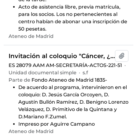
Acto de asistencia libre, previa matrícula,
para los socios. Los no pertenecientes al
centro habían de abonar una inscripción de
50 pesetas.
Ateneo de Madrid
Invitación al coloquio "Cáncer, ¿mal evitable?", celebrado en el Salón de Actos el 6 de mayo de 1966
Añadi
ES 28079 AAM AM-SECRETARÍA-ACTOS-221-51
·
Unidad documental simple
·
s.f
Parte de
Fondo Ateneo de Madrid 1835-
De acuerdo al programa, intervinieron en el
coloquio: D. Jesús García Orcoyen, D.
Agustín Bullón Ramírez, D. Benigno Lorenzo
Velázquez, D. Primitivo de la Quintana y
D.Mariano F.Zumel.
Impreso por Aguirre Campano
Ateneo de Madrid