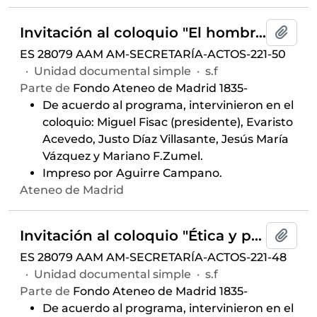
Invitación al coloquio "El hombre en la gran ciudad", celebrado el 30 de marzo de 1966 en el Salón de Actos del Ateneo de Madrid
Añadi
ES 28079 AAM AM-SECRETARÍA-ACTOS-221-50
·
Unidad documental simple
·
s.f
Parte de
Fondo Ateneo de Madrid 1835-
De acuerdo al programa, intervinieron en el
coloquio: Miguel Fisac (presidente), Evaristo
Acevedo, Justo Díaz Villasante, Jesús María
Vázquez y Mariano F.Zumel.
Impreso por Aguirre Campano.
Ateneo de Madrid
Invitación al coloquio "Ética y publicidad", celebrado el 4 de febrero de 1966 en el Salón de Actos del Ateneo de Madrid
Añadi
ES 28079 AAM AM-SECRETARÍA-ACTOS-221-48
·
Unidad documental simple
·
s.f
Parte de
Fondo Ateneo de Madrid 1835-
De acuerdo al programa, intervinieron en el