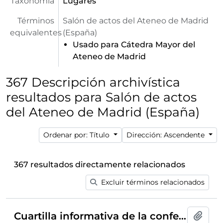
Taxonomía
Lugares
Términos
Salón de actos del Ateneo de Madrid
equivalentes
(España)
Usado para Cátedra Mayor del
Ateneo de Madrid
367 Descripción archivística
resultados para Salón de actos
del Ateneo de Madrid (España)
Ordenar por: Título
Dirección: Ascendente
367 resultados directamente relacionados
Excluir términos relacionados
Cuartilla informativa de la conferencia "Humorismo y sociedad" ofrecida por Juan Rof Carballo dentro del ciclo de conferencias
Añadi