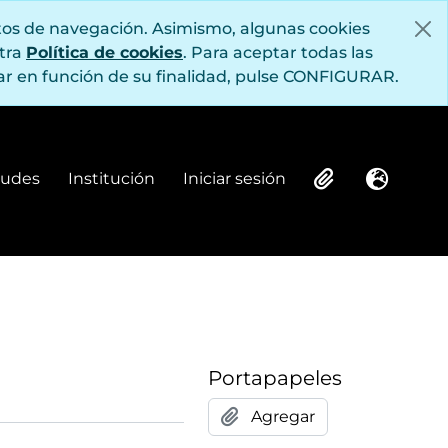
itos de navegación. Asimismo, algunas cookies
stra
Política de cookies
. Para aceptar todas las
r en función de su finalidad, pulse CONFIGURAR.
itudes
Institución
Iniciar sesión
Institución
Iniciar sesión
Clipboard
Idioma
Portapapeles
Agregar