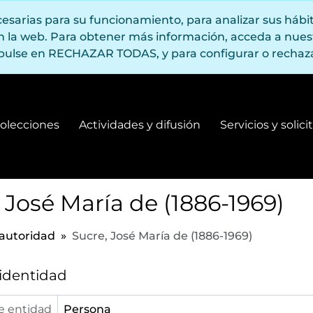
ecesarias para su funcionamiento, para analizar sus háb
en la web. Para obtener más información, acceda a nue
pulse en RECHAZAR TODAS, y para configurar o rechaza
olecciones
Actividades y difusión
Servicios y solic
Fondos y colecciones
Actividades y difusión
 José María de (1886-1969)
 autoridad
Sucre, José María de (1886-1969)
 identidad
e entidad
Persona