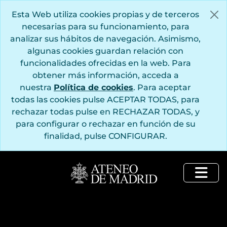
[Serie] 56 - Hooch, Pieter de
Saltar al contenido principal
[Serie] 57 - Iconografía de Carlos V
Esta Web utiliza cookies propias y de terceros
[Serie] 58 - Iconografía de Francisco de Quevedo
necesarias para su funcionamiento, para
[Serie] 59 - Juanes, Juan de
analizar sus hábitos de navegación. Asimismo,
[Serie] 60 - Klimt, Gustav
algunas cookies guardan relación con
[Serie] 61 - La Granja de San Ildefonso
funcionalidades ofrecidas en la web. Para
[Serie] 62 - Largillière, Nicolas de
obtener más información, acceda a
[Serie] 63 - Loo, Louis Michel van
nuestra
Política de cookies
. Para aceptar
[Serie] 64 - López Portaña, Vicente
todas las cookies pulse ACEPTAR TODAS, para
[Serie] 65 - Lorrain, Claude
rechazar todas pulse en RECHAZAR TODAS, y
[Serie] 66 - Lorrain, Claude de
para configurar o rechazar en función de su
[Serie] 67 - Los palacios españoles de los siglos XV y XVI
finalidad, pulse CONFIGURAR.
[Serie] 68 - Lozoya, Juan de Contreras y López de Ayala, Marqués de
[Serie] 69 - Macho, Victorio
[Serie] 70 - Madrazo, Federico de
[Serie] 71 - Martinez del Mazo, Juan Bautista
Togg
[Serie] 72 - Martínez del Mazo, Juan Bautista
[Serie] 73 - Mengs, Anton Raphael
[Serie] 74 - Mérida