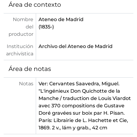
Área de contexto
[Serie] 113 - Troy, Jean-François de
[Serie] 114 - Valdés Leal, Juan
Nombre
Ateneo de Madrid
[Serie] 115 - Valdés Leal, Juan de
del
(1835-)
[Serie] 116 - Van Gogh, Vincent
productor
[Serie] 117 - Vargas, Luis de
[Serie] 118 - Velázquez, Diego
Institución
Archivo del Ateneo de Madrid
[Serie] 119 - Vermeer, Jan
archivística
[Serie] 120 - Vernet, Claude Joseph
[Serie] 121 - Veronese, Il
Área de notas
[Serie] 122 - Watteau, Jean Antoine
[Serie] 123 - Winthuysen, Xavier de
Notas
Ver: Cervantes Saavedra, Miguel.
[Serie] 124 - Zubiaurre
"L'ingénieux Don Quichotte de la
[Serie] 125 - Zubiaurre, Ramón de
Manche / traduction de Louis Viardot
[Serie] 126 - Zubiaurre, Valentín de
avec 370 compositions de Gustave
[Serie] 127 - Zuloaga, Ignacio
Doré gravées sur boix par H. Pisan.
[Serie] 128 - Zurbarán, Francisco de
París: Librairie de L. Hachette et Cie,
[Colección] NO-DO - Archivo Histórico de NO-DO. Copias de imágenes sobre el Ateneo de Madrid
1869. 2 v., lám y grab., 42 cm
[Colección] RP - Recortes de prensa