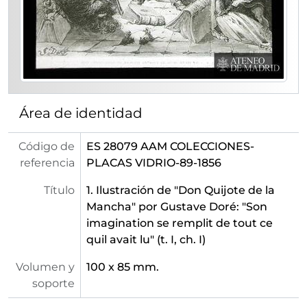
[Serie] 94 - Ribera
[Serie] 95 - Ribera, José
[Serie] 96 - Ribera, José de
[Serie] 97 - Rigaud, Hyacinthe
[Serie] 98 - Roberts, David
[Serie] 99 - Rodin, August
[Serie] 100 - Roelas, Juan de las
Área de identidad
[Serie] 101 - Rollos y picotas en la provincia de Toledo
[Serie] 102 - Rosales, Eduardo
Código de
ES 28079 AAM COLECCIONES-
[Serie] 103 - Rubens, Peter Paul
referencia
PLACAS VIDRIO-89-1856
[Serie] 104 - Sánchez Coello, Alonso
[Serie] 105 - Sánchez Gerona, José
Título
1. Ilustración de "Don Quijote de la
[Serie] 106 - Sarcófagos
Mancha" por Gustave Doré: "Son
[Serie] 107 - Semanario Pintoresco
imagination se remplit de tout ce
[Serie] 108 - Sin identificar
quil avait lu" (t. I, ch. I)
[Serie] 109 - Terborch, Gerard
Volumen y
100 x 85 mm.
[Serie] 110 - Tintoretto
soporte
[Serie] 111 - Tiziano
[Serie] 112 - Toledo