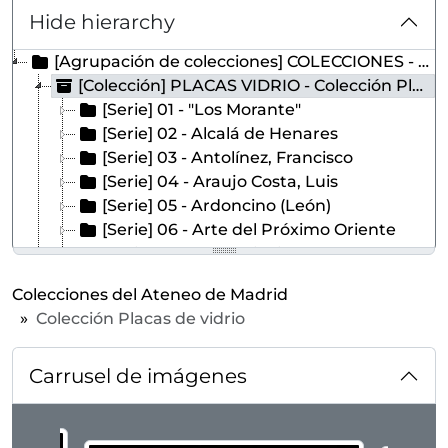
Hide hierarchy
[Agrupación de colecciones] COLECCIONES - Colecciones del Ateneo de Madrid
[Colección] PLACAS VIDRIO - Colección Placas de vidrio
[Serie] 01 - "Los Morante"
[Serie] 02 - Alcalá de Henares
[Serie] 03 - Antolínez, Francisco
[Serie] 04 - Araujo Costa, Luis
[Serie] 05 - Ardoncino (León)
[Serie] 06 - Arte del Próximo Oriente
[Serie] 07 - Arte egipcio
[Serie] 08 - Arte etrusco
Colecciones del Ateneo de Madrid
[Serie] 09 - Arte griego
Colección Placas de vidrio
[Serie] 10 - Arte precolombino
[Serie] 11 - Arte romano
Carrusel de imágenes
[Serie] 12 - Arte y ciencia militar
[Serie] 13 - Artes decorativas
[Serie] 14 - Astronomía
Changing the current slide of this carousel will 
[Serie] 15 - Azaña, Manuel