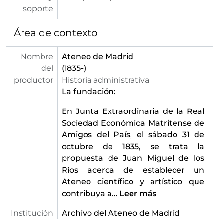
[Serie] 53 - Guercino
soporte
[Serie] 54 - Gutiérrez de la Vega, José
[Serie] 55 - Hogarth, William
Área de contexto
[Serie] 56 - Hooch, Pieter de
[Serie] 57 - Iconografía de Carlos V
Nombre
Ateneo de Madrid
[Serie] 58 - Iconografía de Francisco de Quevedo
del
(1835-)
[Serie] 59 - Juanes, Juan de
productor
Historia administrativa
[Serie] 60 - Klimt, Gustav
La fundación:
[Serie] 61 - La Granja de San Ildefonso
En Junta Extraordinaria de la Real
[Serie] 62 - Largillière, Nicolas de
Sociedad Económica Matritense de
[Serie] 63 - Loo, Louis Michel van
Amigos del País, el sábado 31 de
[Serie] 64 - López Portaña, Vicente
octubre de 1835, se trata la
[Serie] 65 - Lorrain, Claude
propuesta de Juan Miguel de los
[Serie] 66 - Lorrain, Claude de
Ríos acerca de establecer un
[Serie] 67 - Los palacios españoles de los siglos XV y XVI
Ateneo científico y artístico que
[Serie] 68 - Lozoya, Juan de Contreras y López de Ayala, Marqués de
contribuya a
…
Leer más
[Serie] 69 - Macho, Victorio
[Serie] 70 - Madrazo, Federico de
Institución
Archivo del Ateneo de Madrid
[Serie] 71 - Martinez del Mazo, Juan Bautista