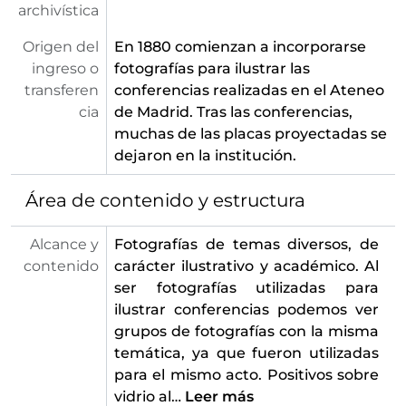
archivística
[Serie] 72 - Martínez del Mazo, Juan Bautista
[Serie] 73 - Mengs, Anton Raphael
Origen del
En 1880 comienzan a incorporarse
[Serie] 74 - Mérida
ingreso o
fotografías para ilustrar las
[Serie] 75 - Metsu, Gabriel
transferen
conferencias realizadas en el Ateneo
[Serie] 76 - Monasterio de Piedra
cia
de Madrid. Tras las conferencias,
[Serie] 77 - Monet, Claude
muchas de las placas proyectadas se
[Serie] 78 - Montañas
dejaron en la institución.
[Serie] 79 - Mosaicos
[Serie] 80 - Murillo, Bartolomé Esteban
Área de contenido y estructura
[Serie] 81 - Nelken, Margarita
[Serie] 82 - Numancia
Alcance y
Fotografías de temas diversos, de
[Serie] 83 - Numismática
contenido
carácter ilustrativo y académico. Al
[Serie] 84 - Pareja, Juan de
ser fotografías utilizadas para
[Serie] 85 - Pérez Villaamil, Genaro
ilustrar conferencias podemos ver
[Serie] 86 - Pompeya
grupos de fotografías con la misma
[Serie] 87 - Poussin, Nicolas
temática, ya que fueron utilizadas
[Serie] 88 - Primera Guerra Mundial
para el mismo acto. Positivos sobre
[Serie] 89 - Quijote
vidrio al
…
Leer más