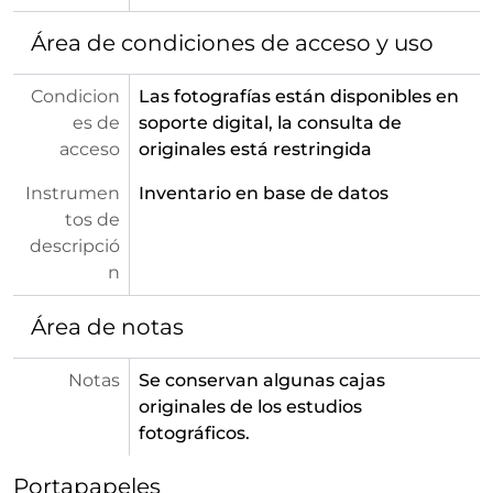
[Serie] 90 - Ranc, Jean
[Serie] 91 - Rembrandt, Harmenszoon van Rijn
Área de condiciones de acceso y uso
[Serie] 92 - Renoir, Pierre-Auguste
[Serie] 93 - Ribalta, Francisco
Condicion
Las fotografías están disponibles en
[Serie] 94 - Ribera
es de
soporte digital, la consulta de
[Serie] 95 - Ribera, José
acceso
originales está restringida
[Serie] 96 - Ribera, José de
[Serie] 97 - Rigaud, Hyacinthe
Instrumen
Inventario en base de datos
[Serie] 98 - Roberts, David
tos de
[Serie] 99 - Rodin, August
descripció
[Serie] 100 - Roelas, Juan de las
n
[Serie] 101 - Rollos y picotas en la provincia de Toledo
[Serie] 102 - Rosales, Eduardo
Área de notas
[Serie] 103 - Rubens, Peter Paul
[Serie] 104 - Sánchez Coello, Alonso
Notas
Se conservan algunas cajas
[Serie] 105 - Sánchez Gerona, José
originales de los estudios
[Serie] 106 - Sarcófagos
fotográficos.
[Serie] 107 - Semanario Pintoresco
[Serie] 108 - Sin identificar
Portapapeles