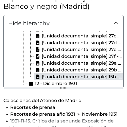
[Unidad documental simple] 25b - 1931-11-25. Continúa el debate sobre la reforma agraria. El Liberal (Madrid)
Blanco y negro (Madrid)
[Unidad documental simple] 25c - 1931-11-25. Cursillo científico-práctico de fonética inglesa. El Liberal (Madrid)
[Unidad documental simple] 25d - 1931-11-25. El Ateneo y el asunto Vázquez Díaz. El Liberal (Madrid)
[Unidad documental simple] 27a - 1931-11-27. Conferencia del doctor Goyanes. Ahora (Madrid)
Hide hierarchy
[Unidad documental simple] 27b - 1931-11-27. Anuncio del homenaje a Pi y Margall. Ahora (Madrid)
[Unidad documental simple] 27c - 1931-11-27. Conferencia del doctor Goyanes. El Liberal (Madrid)
[Unidad documental simple] 27d - 1931-11-27. Anuncio del homenaje a Pi y Margall. El Liberal (Madrid)
[Unidad documental simple] 27e - 1931-11-27. Memoria de la Sección Iberoamericana y continuación del debate sobre la reforma agraria. El Liberal (Madrid)
[Unidad documental simple] 27f - 1931-11-27. Reseña del debate de ayer sobre el proyecto de reforma agraria. El Liberal (Madrid)
[Unidad documental simple] 29a - 1931-11-29. Anécdota de un ateneísta y el sastre que se parecía a Hilario Ayuso. Ahora (Madrid)
[Unidad documental simple] 29b - 1931-11-29. Mitin feminista presidido por Clara Campoamor. El Liberal (Madrid)
[Unidad documental simple] 15b - 1931-11-15. Crítica de la segunda Exposición de pintura y escultura. Blanco y negro (Madrid)
12 - Diciembre 1931
1932 - Recortes de prensa año 1932
[Colección] POS - Colección de Tarjetas Postales
Colecciones del Ateneo de Madrid
Recortes de prensa
Recortes de prensa año 1931
Noviembre 1931
1931-11-15. Crítica de la segunda Exposición de