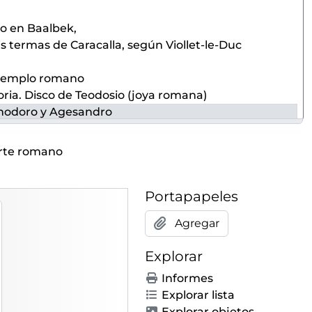
co en Baalbek,
as termas de Caracalla, según Viollet-le-Duc
n templo romano
oria. Disco de Teodosio (joya romana)
tenodoro y Agesandro
 Fidias: Amazona Mattei
rte romano
teatro de Itálica (Sevilla).
Portapapeles
ano
romano con hombre sentado en las gradas
Agregar
 templo romano (restos del Castillo de Moncada)
educto romano de las Ferreras de Tarragona.
Explorar
Informes
Explorar lista
Explorar objetos