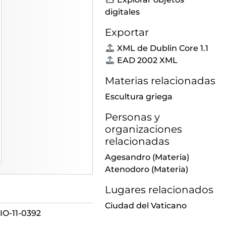
s sacrificios de Alcántara (Cáceres).
digitales
 puente romano
Exportar
XML de Dublin Core 1.1
ármol representando a Cayo Calígula
EAD 2002 XML
Materias relacionadas
. Museo Arqueológico. Madrid
Escultura griega
Aurelio? y (...)
once. Barcelona, Colección Güell
Personas y
ya
organizaciones
ya
relacionadas
de las Vestales, en Pompeya
Agesandro
(Materia)
Atenodoro
(Materia)
Lugares relacionados
rchaistisches Relief
Ciudad del Vaticano
de estilo arcaizante]. Albertinum, Dresde
O-11-0392