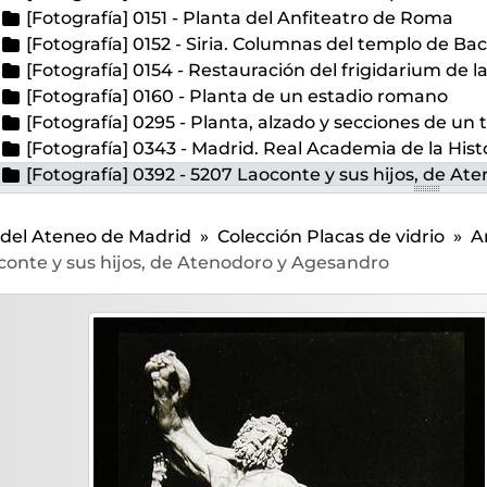
[Fotografía] 0151 - Planta del Anfiteatro de Roma
[Fotografía] 0152 - Siria. Columnas del templo de Ba
[Fotografía] 0154 - Restauración del frigidarium de l
[Fotografía] 0160 - Planta de un estadio romano
[Fotografía] 0295 - Planta, alzado y secciones de u
[Fotografía] 0343 - Madrid. Real Academia de la Hist
[Fotografía] 0392 - 5207 Laoconte y sus hijos, de A
[Fotografía] 0448 - 10758. Nimes. Puente de Gard
[Fotografía] 0504 - 5594. Roma. Musei del Vaticano.
 del Ateneo de Madrid
Colección Placas de vidrio
A
[Fotografía] 0540 - 9. Busto de una mujer
conte y sus hijos, de Atenodoro y Agesandro
[Fotografía] 0609 - Plantas, sección y detalles del Anfi
[Fotografía] 0689 - Pollensa (Mallorca). Puente rom
[Fotografía] 0755 - Alcudia (Mallorca). Anfiteatro 
[Fotografía] 0797 - 17. Vich. Fachada anterior de un
[Fotografía] 0803 - 410. El puente del Diablo o Acu
1027 - Planta de una casa romana
1199 - 411. Arco de Bará (Tarragona)
1230 - 1237.Torre romana de Tarragona.