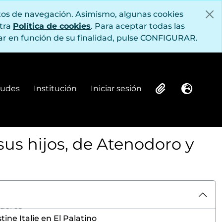
itos de navegación. Asimismo, algunas cookies
stra
Política de cookies
. Para aceptar todas las
no
r en función de su finalidad, pulse CONFIGURAR.
es atribuido a Fortuna Virilis y también a Mater Matuta
Meleagro
cos
s
itudes
Institución
Iniciar sesión
Institución
Iniciar sesión
Clipboard
Idioma
 Tivoli
triangular
r
sus hijos, de Atenodoro y
racalla
Cayo Sexto
Flavio (Coliseo)
stantino
o
adores
ine Italie en El Palatino