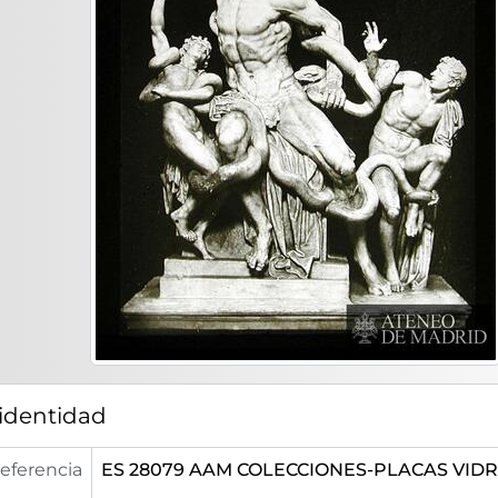
1239 - 297. Templo romano del puente con el ara de lo
1285 - Sagunto (Valencia). Planta del Circo
1318 - 296. Alcántara (Cáceres). Arco de triunfo del
1322 - Baena. Busto (frente y perfil)
1323 - 878. Córdoba. Museo Provincial. Cabeza en m
1333 - Tres bustos
1336 - Museo de Barcelona. Escultura sin cabeza
1343 - Asno de Sileno, bronce decorativo de mueble
1356 - Museo de Tarragona. Bustos de Trajano, ¿Marco 
1358 - Cabeza femenina procedente de Ampurias. Br
1399 - Dibujo que reproduce una pintura de Pompe
1400 - Dibujo que reproduce una pintura de Pompe
1401 - Dibujo que reproduce una pintura de la Casa 
1425 - Panfilia (Turquía). Teatro de Aspendos
1435 - Escena del Teatro de Orange
1509 - 5288. Ciudad del Vaticano. Juno Ludovisi
 identidad
1520 - 5411. Roma. Apollon, Leto, Artemis und Nike, a
1521 - 5412. Athena, archaistisch (Dresden) [Minerva 
eferencia
ES 28079 AAM COLECCIONES-PLACAS VIDRI
1523 - 5426. Hera Barberini (Rom I)