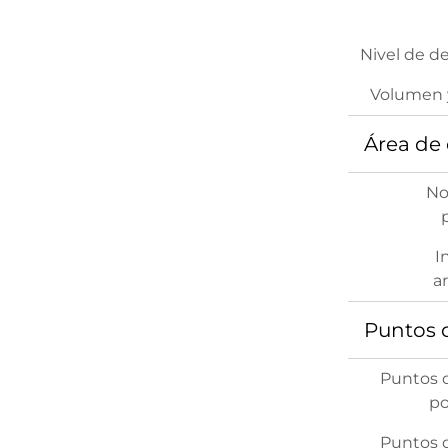
Nivel de d
Volumen 
Área de
No
I
ar
Puntos 
Puntos 
po
Puntos 