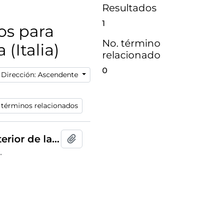
Resultados
1
dos para
No. término
(Italia)
relacionado
0
Dirección: Ascendente
 términos relacionados
Tarjeta postal circulada de vista interior de la Sala del Gran Consiglio decorada con frescos del siglo XIV del Palacio Comunal de Siena o Palazzo della Signoria de Siena editada por [Ernesto] Richter en Roma y remitida a Miss Moinet, al Anglo American Hotel de la Via Garibaldi de Florencia
Añadir al portapapeles
·