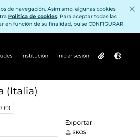
itos de navegación. Asimismo, algunas cookies
stra
Política de cookies
. Para aceptar todas las
r en función de su finalidad, pulse CONFIGURAR.
itudes
Institución
Iniciar sesión
Institución
Iniciar sesión
Clipboard
Idioma
(Italia)
d (0)
Exportar
SKOS