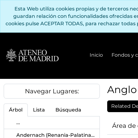
Saltar al contenido principal
Esta Web utiliza cookies propias y de terceros n
guardan relación con funcionalidades ofrecidas 
cookies pulse ACEPTAR TODAS, para rechazar todas 
Inicio
Fondos y c
Anglo 
Navegar Lugares:
Related Des
Árbol
Lista
Búsqueda
...
Área de
Andernach (Renania-Palatinado, Alemania)