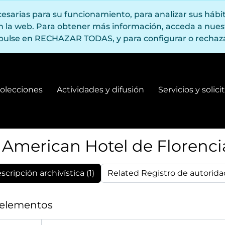
ecesarias para su funcionamiento, para analizar sus háb
en la web. Para obtener más información, acceda a nue
pulse en RECHAZAR TODAS, y para configurar o rechaza
olecciones
Actividades y difusión
Servicios y solic
Fondos y colecciones
Actividades y difusión
American Hotel de Florencia 
cripción archivística (1)
Related Registro de autorida
 elementos