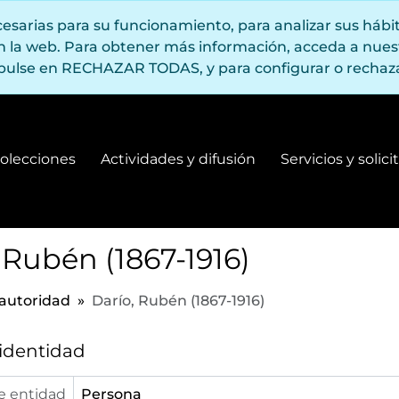
ecesarias para su funcionamiento, para analizar sus háb
en la web. Para obtener más información, acceda a nue
pulse en RECHAZAR TODAS, y para configurar o rechaza
olecciones
Actividades y difusión
Servicios y solic
Fondos y colecciones
Actividades y difusión
 Rubén (1867-1916)
 autoridad
Darío, Rubén (1867-1916)
 identidad
e entidad
Persona