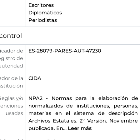
Escritores
Diplomáticos
Periodistas
control
ficador de
ES-28079-PARES-AUT-47230
egistro de
autoridad
ador de la
CIDA
nstitución
Reglas y/o
NPA2 - Normas para la elaboración de
enciones
normalizados de instituciones, personas,
usadas
materias en el sistema de descripción 
Archivos Estatales. 2º Versión. Noviembr
publicada. En
…
Leer más