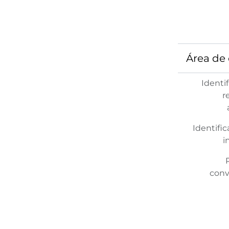
Área de 
Identi
r
Identific
i
conv