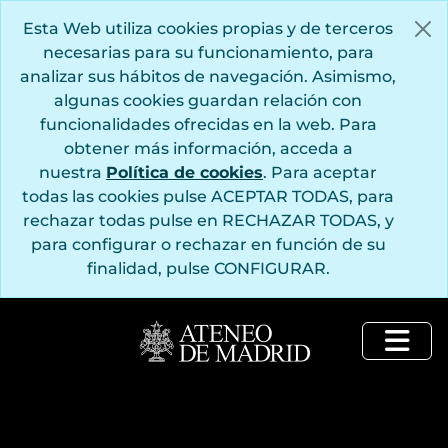
Saltar al contenido principal
Esta Web utiliza cookies propias y de terceros
necesarias para su funcionamiento, para
analizar sus hábitos de navegación. Asimismo,
algunas cookies guardan relación con
funcionalidades ofrecidas en la web. Para
obtener más información, acceda a
nuestra
Política de cookies
. Para aceptar
todas las cookies pulse ACEPTAR TODAS, para
rechazar todas pulse en RECHAZAR TODAS, y
para configurar o rechazar en función de su
finalidad, pulse CONFIGURAR.
[Fondo] AM - Fondo Ateneo de Madrid 1835-
Togg
[Subfondo] ANT - Documentación anterior a la intervención del Ateneo de Madrid por la Delegación Provincial de Educación Nacional, órgano perteneciente a Falange
[Primera división de fondo] ADMINISTRACIÓN - Gestión administrativa del Ateneo de Madrid
[Subfondo] BIBLIOTECA - Biblioteca
[Subfondo] PUBLICACIONES - Documentación relativa a las publicaciones del Ateneo de Madrid