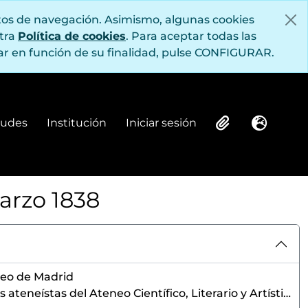
itos de navegación. Asimismo, algunas cookies
stra
Política de cookies
. Para aceptar todas las
r en función de su finalidad, pulse CONFIGURAR.
itudes
Institución
Iniciar sesión
Delegación Provincial de Educación Nacional, órgano perteneciente a Falange
Institución
Iniciar sesión
Clipboard
Idioma
e socios (1836-1863)
arzo 1838
el Ateneo de Madrid (1835-1839)
 Artes (1837-1848)
e Literatura y Bellas Artes (1837-1847)
933)
neo de Madrid
stas del Ateneo Científico, Literario y Artístico de madrid