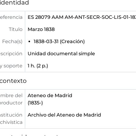
 identidad
eferencia
ES 28079 AAM AM-ANT-SECR-SOC-LIS-01-18
Título
Marzo 1838
Fecha(s)
1838-03-31 (Creación)
escripción
Unidad documental simple
y soporte
1 h. (2 p.)
 contexto
mbre del
Ateneo de Madrid
productor
(1835-)
nstitución
Archivo del Ateneo de Madrid
chivística