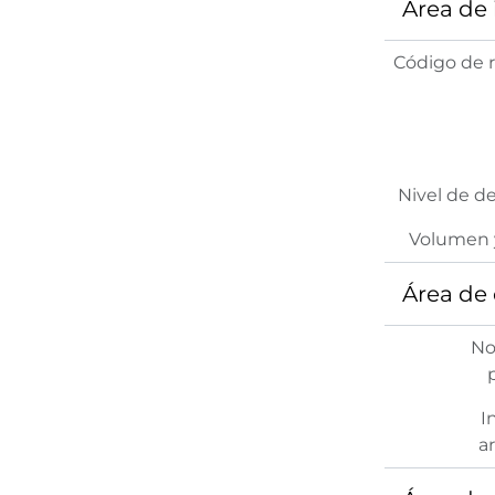
Área de
Código de r
Nivel de d
Volumen 
Área de
No
I
ar