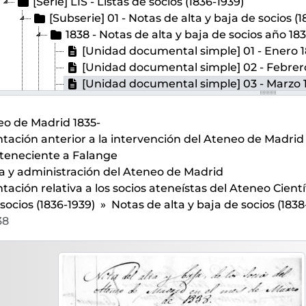
[Serie] LIS - Listas de socios (1836-1939)
[Subserie] 01 - Notas de alta y baja de socios (
1838 - Notas de alta y baja de socios año 18
[Unidad documental simple] 01 - Enero 
[Unidad documental simple] 02 - Febrer
[Unidad documental simple] 03 - Marzo 
[Unidad documental simple] 04 - Abril 1
[Unidad documental simple] 05 - Mayo 1
o de Madrid 1835-
[Unidad documental simple] 06 - Junio 
ción anterior a la intervención del Ateneo de Madrid 
[Unidad documental simple] 07 - Julio 1
teneciente a Falange
[Unidad documental simple] 08 - Agosto
a y administración del Ateneo de Madrid
[Unidad documental simple] 09 - Septi
ción relativa a los socios ateneístas del Ateneo Científ
[Unidad documental simple] 10 - Octubr
 socios (1836-1939)
Notas de alta y baja de socios (1838
[Unidad documental simple] 11 - Noviem
38
[Unidad documental simple] 12 - Diciem
1839 - Notas de alta y baja de socios año 18
1840 - Notas de alta y baja de socios año 18
[Subserie] 02 - Listas de socios impresas (1836-
[Unidad documental simple] 03 - Listado de soc