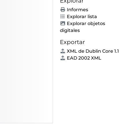
Explorar
 del Ateneo de Madrid
Informes
ministrativa del Ateneo de Madrid
Explorar lista
Explorar objetos
s publicaciones del Ateneo de Madrid
digitales
al de socios del Ateneo de Madrid
Exportar
 relativa a la Junta de Gobierno del Ateneo de Madrid
XML de Dublin Core 1.1
EAD 2002 XML