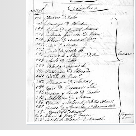
[Serie] CORRESP - Correspondencia de la Secretaría
rimera división de fondo] ADMINISTRACIÓN - Gestión ad
ubfondo] BIBLIOTECA - Biblioteca
ubfondo] PUBLICACIONES - Documentación relativa a la
rimera división de fondo] SECRETARÍA - Secretaría
egunda división de fondo] JUNTA GENERAL - Junta Gener
gunda división de fondo] JUNTA DE GOBIERNO - Documentación