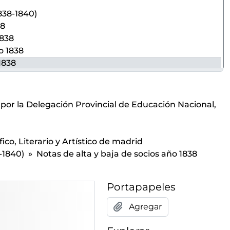
1838-1840)
38
1838
o 1838
1838
838
838
1838
por la Delegación Provincial de Educación Nacional,
838
 1838
embre 1838
ico, Literario y Artístico de madrid
e 1838
-1840)
Notas de alta y baja de socios año 1838
bre 1838
bre 1838
Portapapeles
39
40
Agregar
1922)
ios anteriores a 1 de abril de 1939