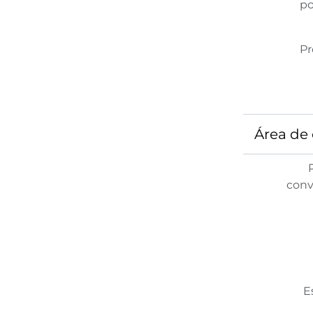
po
Pr
Área de 
conv
E