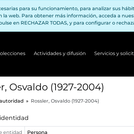
ecesarias para su funcionamiento, para analizar sus háb
en la web. Para obtener más información, acceda a nue
pulse en RECHAZAR TODAS, y para configurar o rechaza
olecciones
Actividades y difusión
Servicios y solic
Fondos y colecciones
Actividades y difusión
r, Osvaldo (1927-2004)
 autoridad
Rossler, Osvaldo (1927-2004)
 identidad
e entidad
Persona