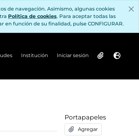
itos de navegación. Asimismo, algunas cookies
stra
Política de cookies
. Para aceptar todas las
r en función de su finalidad, pulse CONFIGURAR.
itudes
Institución
Iniciar sesión
Institución
Iniciar sesión
Clipboard
Idioma
Portapapeles
Agregar