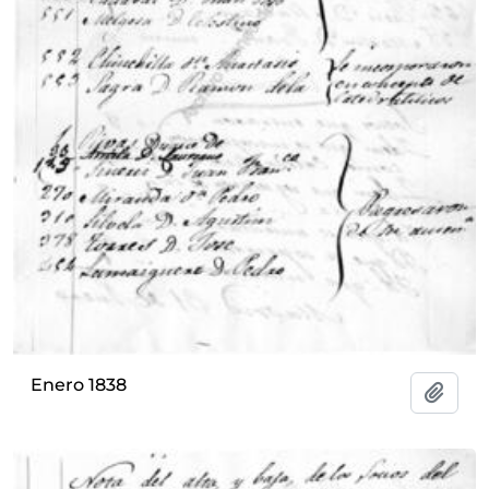
Enero 1838
Add t