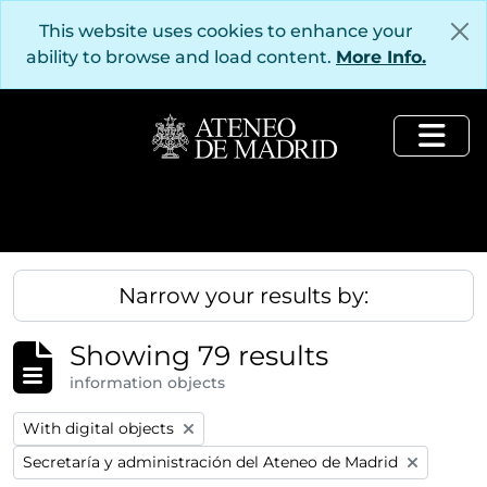
Skip to main content
This website uses cookies to enhance your
ability to browse and load content.
More Info.
Togg
Narrow your results by:
Showing 79 results
information objects
Remove filter:
With digital objects
Remove filter:
Secretaría y administración del Ateneo de Madrid