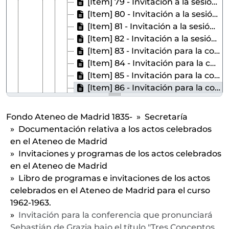
[Item] 79 - Invitación a la sesión de poesía en la que Dámaso Santos Amestoy dará a conocer una selección de sus poemas inéditos celebrada el 7 de junio del 1963 auspiciada por el Aula de Poesía.
[Item] 80 - Invitación a la sesión de poesía en la que Luis Augusto Arcay dará a conocer una selección de sus poemas inéditos celebrada el 14 de junio del 1963 auspiciada por el Aula de Poesía.
[Item] 81 - Invitación a la sesión de poesía en la que José Gerardo Manrique de Lara dará a conocer una selección de sus poemas inéditos celebrada el 14 de junio del 1963 auspiciada por el Aula de Poesía.
[Item] 82 - Invitación a la sesión de poesía en la que Óscar Echeverri dará a conocer una selección de sus poemas inéditos celebrada el 28 de junio del 1963 auspiciada por el Aula de Poesía.
[Item] 83 - Invitación para la conferencia que pronunciará Valentín Andrés Álvarez sobre el tema "Apogeo, decadencia y renacimiento del liberalismo" celebrada el 26 de noviembre del 1962 en el Salón de Actos
[Item] 84 - Invitación para la conferencia que pronunciará Samuel R. Quiñones sobre el tema "Puerto Rico y la cultura hispánica" celebrada el 14 de diciembre del 1962 en el Salón de Actos
[Item] 85 - Invitación para la conferencia que pronunciará Salma Haffar de Kuzbari bajo el patrocinio del ministro de información y turismo sobre el tema "La mujer árabe" celebrada el 18 de febrero del 1963 en el Salón de Actos
[Item] 86 - Invitación para la conferencia que pronunciará Sebastián de Grazia bajo el título "Tres Conceptos antiguos en el mundo moderno" celebrada el 11 de marzo del 1963 en el Aula Pequeña
[Item] 87 - Invitación para la conferencia que pronunciará Juliana Sumiko Kawashima bajo el título "El problema de la angustia en la juventud japonesa de hoy" celebrada el 21 de marzo del 1963 en el Salón de Actos
[Item] 88 - Invitación para la conferencia que pronunciará Wolfgang Cramer bajo el título "Preuves inconnues de l'existence de dieu" celebrada el 22 de marzo del 1963 en el Aula Pequeña
Fondo Ateneo de Madrid 1835-
Secretaría
[Item] 89 - Invitación para el acto académico en homenaje a Santa Teresa de Jesús celebrado el 3 de mayo de 1963 con motivo del IV Centenario de la reforma del Carmelo .
Documentación relativa a los actos celebrados
[Item] 90 - Invitación para el ciclo de problemas teatrales que se desarrollará entre el 3 y 17 de mayo de 1963 en el Aula Pequeña
en el Ateneo de Madrid
[Item] 91 - Invitación para la conferencia que pronunciará Emiliano de Aguirre, S. I. bajo el título "El río más sabio: el Nilo, archivo excepcional de cultura" celebrada el 10 de mayo del 1963 en el Aula Pequeña
Invitaciones y programas de los actos celebrados
[Item] 92 - Invitación para la conferencia que pronunciará Rof Carballo bajo el título "Herencia y ambiente en la medicina actual" celebrada el 11 de mayo del 1963
en el Ateneo de Madrid
[Item] 93 - Invitación para la conferencia que pronunciará Francisco Yelamos Romera bajo el título "La esmeralda, gema sagrada del antiguo racional" l" celebrada el 11 de mayo del 1963
Libro de programas e invitaciones de los actos
[Item] 94 - Invitación para la conferencia que pronunciará Federico Carlos Sainz de Robles bajo el título "El "otro" Galdós en el "otro" Madrid" o "Uno de los cuatro grandes - no madrileños - de Madrid" celebrada el 30 de mayo del 1963
celebrados en el Ateneo de Madrid para el curso
[Item] 95 - Invitación para la conferencia que pronunciará M. Jean A. Carpentier bajo el título "Confusionismo de Derecho en la Era Atómica" celebrada el 13 de noviembre de 1962
1962-1963.
[Item] 96 - Invitación para la conferencia que pronunciará Robert Speaight bajo el título "Shakespeare in the Theatre" celebrada el 14 de noviembre de 1962 en el Aula Pequeña
Invitación para la conferencia que pronunciará
[Item] 97 - Invitación para la conferencia que pronunciará Martín Almagro Bash bajo el título "La participación española en la campaña internacional de Nubia" celebrada el 3 de diciembre de 1962 en el Aula Pequeña
Sebastián de Grazia bajo el título "Tres Conceptos