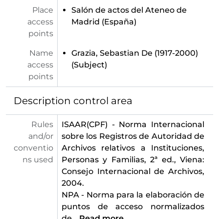
[Series] Currículos de conferenciantes (1960 - 1969)
Place
Salón de actos del Ateneo de
[Segunda división de fondo] JUNTA GENERAL - Junta General de socios del Ateneo de Madrid
access
Madrid (España)
[Segunda división de fondo] JUNTA DE GOBIERNO - Documentación relativa a la Junta de Gobierno del Ateneo de Madrid
points
Name
Grazia, Sebastian De (1917-2000)
access
(Subject)
points
Description control area
Rules
ISAAR(CPF) - Norma Internacional
and/or
sobre los Registros de Autoridad de
conventio
Archivos relativos a Instituciones,
ns used
Personas y Familias, 2ª ed., Viena:
Consejo Internacional de Archivos,
2004.
NPA - Norma para la elaboración de
puntos de acceso normalizados
de
…
Read more