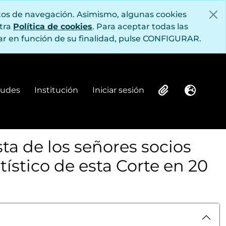
itos de navegación. Asimismo, algunas cookies
stra
Política de cookies
. Para aceptar todas las
r en función de su finalidad, pulse CONFIGURAR.
Delegación Provincial de Educación Nacional, órgano perteneciente a Falange
e socios (1836-1863)
itudes
Institución
Iniciar sesión
Institución
Iniciar sesión
Clipboard
Idioma
el Ateneo de Madrid (1835-1839)
 Artes (1837-1848)
e Literatura y Bellas Artes (1837-1847)
933)
ta de los señores socios
neo de Madrid
rtístico de esta Corte en 20
stas del Ateneo Científico, Literario y Artístico de madrid
1838-1840)
1922)
 del Ateneo Científico, Literario y Artístico existentes en 1º de marzo de 1836