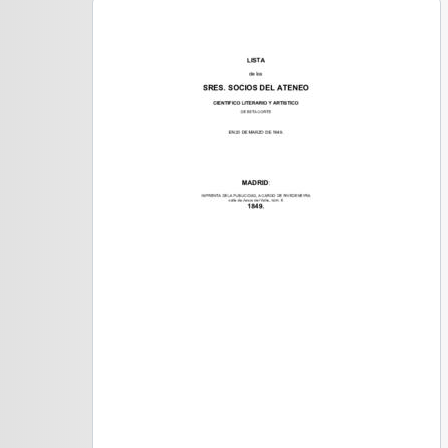
[Unidad documental simple] 21 - Lista de señores socios de
[Unidad documental simple] 22 - Lista de señores socios de
[Unidad documental simple] 23 - Lista de señores socios de
[Unidad documental simple] 03 - Listado de soc
[Serie] CORRESP - Correspondencia de la Secretaría
rimera división de fondo] ADMINISTRACIÓN - Gestión ad
ubfondo] BIBLIOTECA - Biblioteca
ubfondo] PUBLICACIONES - Documentación relativa a la
rimera división de fondo] SECRETARÍA - Secretaría
egunda división de fondo] JUNTA GENERAL - Junta Gener
gunda división de fondo] JUNTA DE GOBIERNO - Documentación