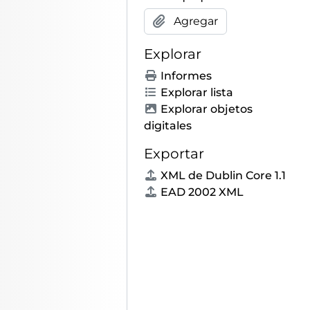
l Ateneo Científico, Literario y Artístico de Madrid en marzo de 1914
Agregar
l Ateneo Científico, Literario y Artístico de Madrid en abril de 1920
l Ateneo Científico, Literario y Artístico de Madrid en enero de 1922
Explorar
ios anteriores a 1 de abril de 1939
Informes
 del Ateneo de Madrid
Explorar lista
ministrativa del Ateneo de Madrid
Explorar objetos
digitales
s publicaciones del Ateneo de Madrid
Exportar
al de socios del Ateneo de Madrid
XML de Dublin Core 1.1
 relativa a la Junta de Gobierno del Ateneo de Madrid
EAD 2002 XML