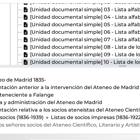
[Unidad documental simple] 02 - Lista alfabética de los individuos del 
[Unidad documental simple] 03 - Lista alfabética de los socios d
[Unidad documental simple] 04 - Lista alfabética de los señores soci
[Unidad documental simple] 05 - Lista alfabética de los señores soci
[Unidad documental simple] 06 - Lista alfabética de los Señores Soci
[Unidad documental simple] 07 - Lista alfabética de los Señores Soci
[Unidad documental simple] 08 - Lista de los señores socios del A
[Unidad documental simple] 09 - Lista de los Señores Socios del 
[Unidad documental simple] 10 - Lista de los señores socios del A
[Unidad documental simple] 11 - Lista de los señores socios del At
[Unidad documental simple] 12 - Lista de los señores socios de
o de Madrid 1835-
[Unidad documental simple] 13 - Lista de los señores socios del Ateneo 
ción anterior a la intervención del Ateneo de Madrid 
[Unidad documental simple] 14 - Lista de señores socios del 
teneciente a Falange
[Unidad documental simple] 15 - Lista de señores socios de
a y administración del Ateneo de Madrid
[Unidad documental simple] 16 - Lista de señores socios de
ción relativa a los socios ateneístas del Ateneo Científ
[Unidad documental simple] 17 - Lista de señores socios del
 socios (1836-1939)
Listas de socios impresas (1836-192
[Unidad documental simple] 18 - Lista de señores socios d
los señores socios del Ateneo Científico, Literario y Art
[Unidad documental simple] 19 - Lista de señores socios de
[Unidad documental simple] 20 - Lista de señores socios de