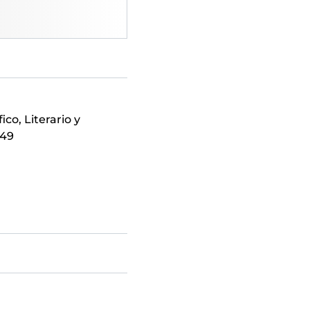
0
ico, Literario y
849